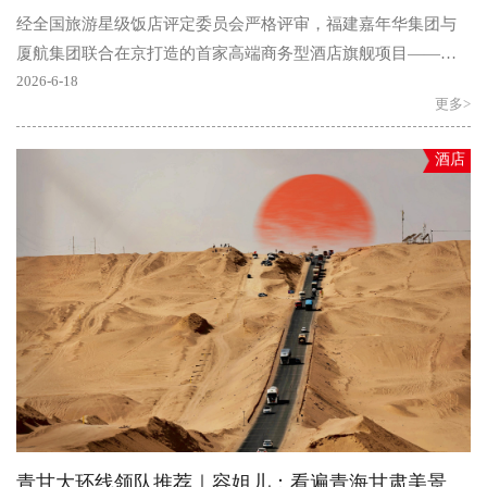
经全国旅游星级饭店评定委员会严格评审，福建嘉年华集团与
厦航集团联合在京打造的首家高端商务型酒店旗舰项目——北
京厦航嘉年华酒店，凭借卓越的硬件设施、精致的中式美学..
2026-6-18
更多>
酒店
青甘大环线领队推荐｜容姐儿：看遍青海甘肃美景，懂你的领队更合拍