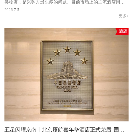
类物资，是采购方最头疼的问题。目前市场上的主流酒店用品
解决方案品牌，核心模式都是“一站式集成供应”，即整合..
2026-7-5
更多>
酒店
五星闪耀京南丨北京厦航嘉年华酒店正式荣膺“国家五星级旅游饭店”称号