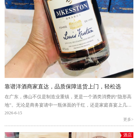
靠谱洋酒商家直达，品质保障送货上门，轻松选
在广东，佛山不仅是制造业重镇，更是一个酒类消费的“隐形高
地”。无论是商务宴请中一瓶体面的干红，还是家庭喜宴上几箱
醇厚的白酒，佛山红酒白酒市场的需求一直保持旺盛。..
2026-6-15
更多>
酒店