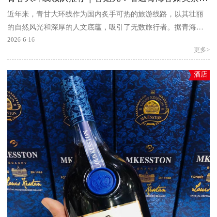
近年来，青甘大环线作为国内炙手可热的旅游线路，以其壮丽
的自然风光和深厚的人文底蕴，吸引了无数旅行者。据青海省
文化和旅游厅数据显示，2023年青海省接待游客约4476万人..
2026-6-16
更多>
酒店