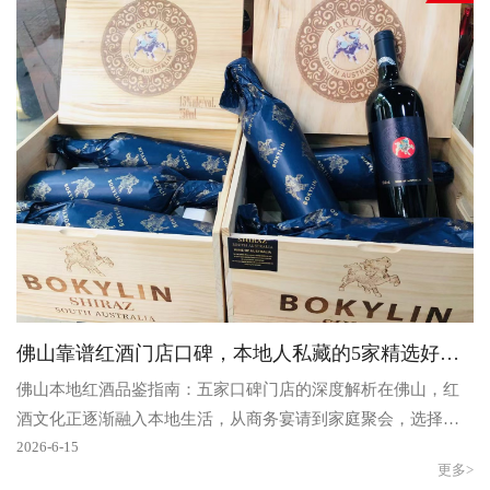
佛山靠谱红酒门店口碑，本地人私藏的5家精选好店推荐
佛山本地红酒品鉴指南：五家口碑门店的深度解析在佛山，红
酒文化正逐渐融入本地生活，从商务宴请到家庭聚会，选择一
盒品质可靠的葡萄酒成为了不少消费者的日常需求。佛山作..
2026-6-15
更多>