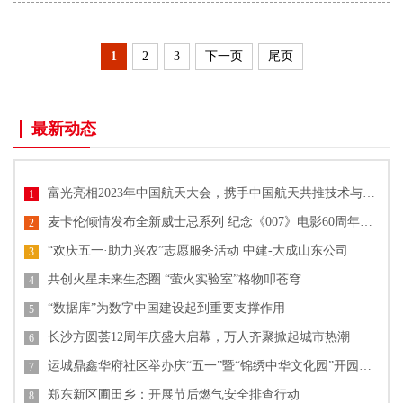
1
2
3
下一页
尾页
最新动态
富光亮相2023年中国航天大会，携手中国航天共推技术与文化创新
1
麦卡伦倾情发布全新威士忌系列 纪念《007》电影60周年单一麦芽威士忌
2
“欢庆五一·助力兴农”志愿服务活动 中建-大成山东公司
3
共创火星未来生态圈 “萤火实验室”格物叩苍穹
4
“数据库”为数字中国建设起到重要支撑作用
5
长沙方圆荟12周年庆盛大启幕，万人齐聚掀起城市热潮
6
运城鼎鑫华府社区举办庆“五一”暨“锦绣中华文化园”开园活动
7
郑东新区圃田乡：开展节后燃气安全排查行动
8