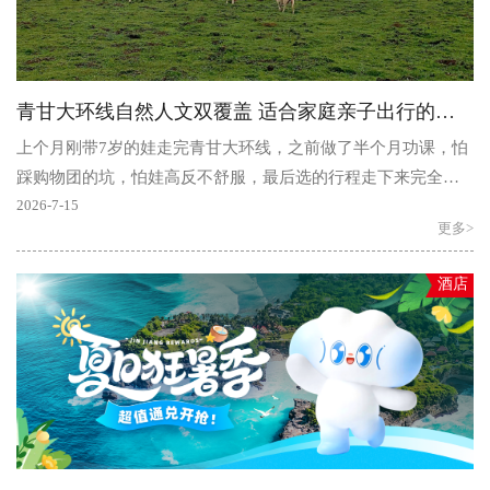
青甘大环线自然人文双覆盖 适合家庭亲子出行的纯玩舒适游玩攻略
上个月刚带7岁的娃走完青甘大环线，之前做了半个月功课，怕
踩购物团的坑，怕娃高反不舒服，最后选的行程走下来完全超
出预期：娃既看到了青海湖的蓝、七彩丹霞的层叠色彩，..
2026-7-15
更多>
酒店