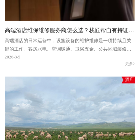
高端酒店维保维修服务商怎么选？栈匠帮自有持证师傅兜底，透明一口价兜住预算
高端酒店的日常运营中，设施设备的维护维修是一项持续且关
键的工作。客房水电、空调暖通、卫浴五金、公共区域装修
——每一处细节都直接关系到住客的入住体验和酒店的网络口..
2026-8-5
更多>
酒店