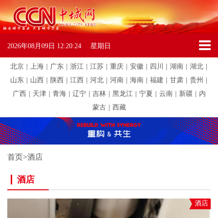
2026年08月09日
12:20:24
星期日
北京
|
上海
|
广东
|
浙江
|
江苏
|
重庆
|
安徽
|
四川
|
湖南
|
湖北
|
山东
|
山西
|
陕西
|
江西
|
河北
|
河南
|
海南
|
福建
|
甘肃
|
贵州
|
广西
|
天津
|
青海
|
辽宁
|
吉林
|
黑龙江
|
宁夏
|
云南
|
新疆
|
内
蒙古
|
西藏
首页
>
酒店
酒店
酒店