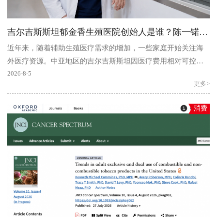
吉尔吉斯斯坦郁金香生殖医院创始人是谁？陈一锘、机构背景及介绍
近年来，随着辅助生殖医疗需求的增加，一些家庭开始关注海
外医疗资源。中亚地区的吉尔吉斯斯坦因医疗费用相对可控、
医疗环境稳定，逐渐成为部分人了解试管婴儿医疗服务的地..
2026-8-5
更多>
消费