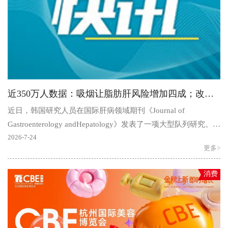
近350万人数据：吸烟让脂肪肝风险增加四成；改用电子烟后，有害物大幅下降
近日，韩国研究人员在国际肝病领域期刊《Journal of
Gastroenterology andHepatology》发表了一项大型队列研究。研
究显示，在年轻成年人中，使用传统卷烟与脂肪肝发生风险..
2026-7-24
更多>
消费