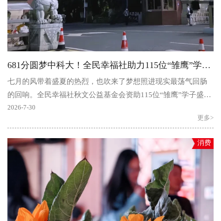
681分圆梦中科大！全民幸福社助力115位“雏鹰”学子金榜题名
七月的风带着盛夏的热烈，也吹来了梦想照进现实最荡气回肠
的回响。全民幸福社秋文公益基金会资助115位“雏鹰”学子盛夏
交卷，最高分681分“雏鹰”学子被中国科学技术大学录..
2026-7-30
更多>
消费