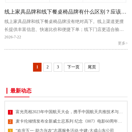
线上家具品牌和线下餐桌椅品牌有什么区别？应该怎么选？
线上家具品牌和线下餐桌椅品牌没有绝对高下。线上渠道更擅
长提供丰富信息、快速比价和便捷下单；线下门店更适合验证
坐感、尺寸、结构、材质和安装服务。消费者真正要判断的..
2026-7-22
更多>
1
2
3
下一页
尾页
最新动态
富光亮相2023年中国航天大会，携手中国航天共推技术与文化创新
1
麦卡伦倾情发布全新威士忌系列 纪念《007》电影60周年单一麦芽威士忌
2
“欢庆五一·助力兴农”志愿服务活动 中建-大成山东公司
3