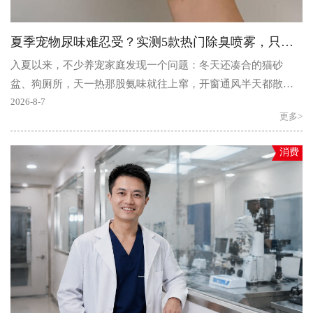
夏季宠物尿味难忍受？实测5款热门除臭喷雾，只有一款全能除臭
入夏以来，不少养宠家庭发现一个问题：冬天还凑合的猫砂
盆、狗厕所，天一热那股氨味就往上窜，开窗通风半天都散不
掉。明明每天都清理，为什么异味还是挥之不去？夏季高温高..
2026-8-7
更多>
消费