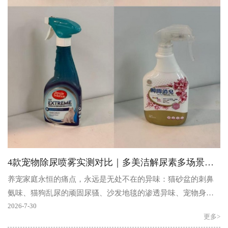
4款宠物除尿喷雾实测对比｜多美洁解尿素多场景全能除臭
养宠家庭永恒的痛点，永远是无处不在的异味：猫砂盆的刺鼻
氨味、猫狗乱尿的顽固尿骚、沙发地毯的渗透异味、宠物身上
的体味、密闭房间的闷臭味……市面上宠物除臭喷雾五花八..
2026-7-30
更多>