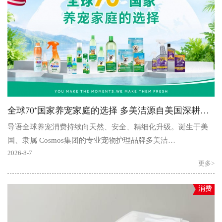
全球70⁺国家养宠家庭的选择 多美洁源自美国深耕天然宠护
导语全球养宠消费持续向天然、安全、精细化升级。诞生于美
国、隶属 Cosmos集团的专业宠物护理品牌多美洁
（TropiClean），深耕全球宠物护理领域四十余年，凭借前沿的
2026-8-7
更多>
国际研..
消费