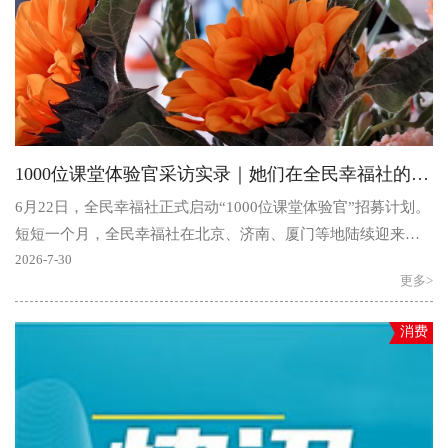
1000位课堂体验官采访实录｜她们在全民幸福社的课堂里找到了什么
6月22日，全民幸福社正式启动“1000位课堂体验官”招募计划。
短短一个月，全民幸福社在北京、济南、厦门等地陆续迎来众
多体验官走进课堂。有人带着育儿的无力而来，有人带..
2026-7-30
更多>
消费