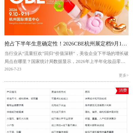
抢占下半年生意确定性！2026CBE杭州展定档9月10-11日，构筑“即时增长”新引擎
当行业从“流量狂欢”回归“价值深耕”，美妆企业下半场的增长破
局点在哪里？国家统计局数据显示，2026年上半年化妆品零售
总额同比增长6.3%，大盘稳中有进，但增长逻辑已发..
2026-7-23
更多>
消费