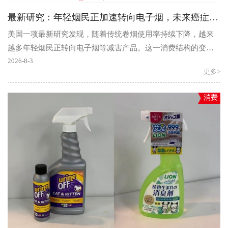
最新研究：年轻烟民正加速转向电子烟，未来癌症负担有望下降
美国一项最新研究发现，随着传统卷烟使用率持续下降，越来
越多年轻烟民正转向电子烟等减害产品。这一消费结构的变化
将在未来数十年里让传统烟草导致的健康危害持续减轻，彻..
2026-8-3
更多>
消费