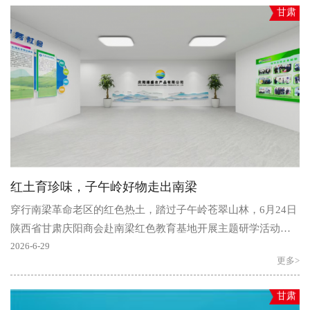
甘肃
红土育珍味，子午岭好物走出南梁
穿行南梁革命老区的红色热土，踏过子午岭苍翠山林，6月24日
陕西省甘肃庆阳商会赴南梁红色教育基地开展主题研学活动工
作，实地探访了庆阳绿盛农产品有限公司种植基地与深加..
2026-6-29
更多>
甘肃