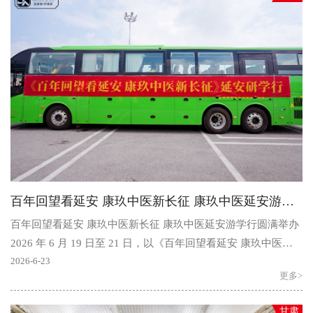
百年回望看延安 康玖中医新长征 康玖中医延安游学行圆满举办
百年回望看延安 康玖中医新长征 康玖中医延安游学行圆满举办
2026 年 6 月 19 日至 21 日，以《百年回望看延安 康玖中医新
长征》为主题的康玖中医延安游学行在陕西延安..
2026-6-23
更多>
甘肃