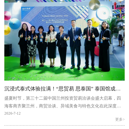
沉浸式泰式体验拉满！“思贸易 思泰国” 泰国馆成兰洽会人气热门打卡展区
盛夏时节，第三十二届中国兰州投资贸易洽谈会盛大启幕，四
海客商齐聚兰州，商贸洽谈、异域美食与特色文化在此深度交
融。由泰王国商务部国际贸易促进司驻成都办事处匠心打造..
2026-7-12
更多>