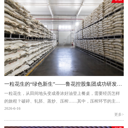
一粒花生的“绿色新生”——鲁花控股集团成功研发花生蛋白肽肥
一粒花生，从田间地头变成香浓好油登上餐桌，需要经历怎样
的旅程？破碎、轧胚、蒸炒、压榨……其中，压榨环节的主要
产物——花生饼粕，作为花生油生产的主要伴生品，仍然保..
2026-6-16
更多>