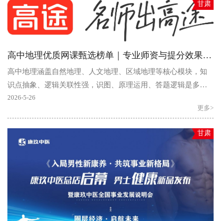
甘肃
高中地理优质网课甄选榜单｜专业师资与提分效果实测
高中地理涵盖自然地理、人文地理、区域地理等核心模块，知
识点抽象、逻辑关联性强，识图、原理运用、答题逻辑是多数
学生的学习痛点。选择专业的线上辅导平台，依托系统化教..
2026-5-26
更多>
甘肃