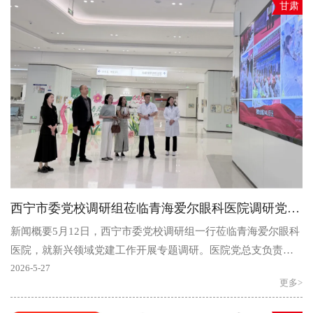
甘肃
西宁市委党校调研组莅临青海爱尔眼科医院调研党建工作
新闻概要5月12日，西宁市委党校调研组一行莅临青海爱尔眼科
医院，就新兴领域党建工作开展专题调研。医院党总支负责人
孙礼华、一支部书记朱登峰及党组织委员全程陪同调研，..
2026-5-27
更多>