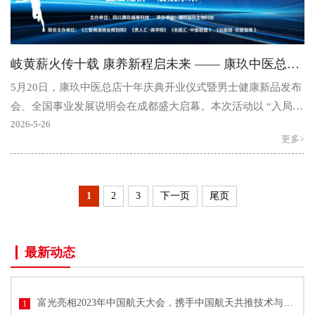
岐黄薪火传十载 康养新程启未来 —— 康玖中医总店十年大庆开业暨男士健康新品发布会圆满举行
5月20日，康玖中医总店十年庆典开业仪式暨男士健康新品发布
会、全国事业发展说明会在成都盛大启幕。本次活动以 “入局男
性新康养・共筑事业新格局” 为核心，汇聚行业领导..
2026-5-26
更多>
1
2
3
下一页
尾页
最新动态
富光亮相2023年中国航天大会，携手中国航天共推技术与文化创新
1