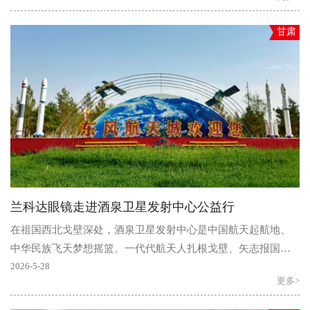
甘肃
兰科达眼镜走进酒泉卫星发射中心公益行
在祖国西北戈壁深处，酒泉卫星发射中心是中国航天起航地、
中华民族飞天梦想摇篮。一代代航天人扎根戈壁、矢志报国，
以双眼凝望苍穹，清晰健康的视界是他们逐梦星辰的底气，..
2026-5-28
更多>