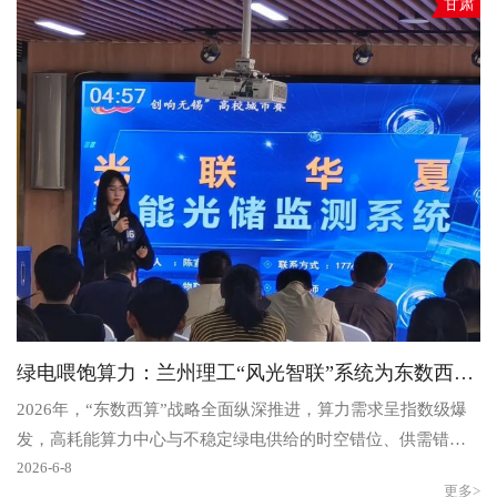
甘肃
绿电喂饱算力：兰州理工“风光智联”系统为东数西算注入绿色动能
2026年，“东数西算”战略全面纵深推进，算力需求呈指数级爆
发，高耗能算力中心与不稳定绿电供给的时空错位、供需错
配，成为制约国家算力网络高质量发展的核心瓶颈。今日，..
2026-6-8
更多>