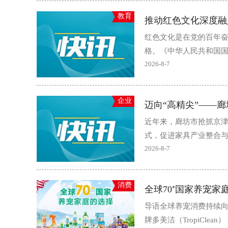
教育
推动红色文化深度融
红色文化是在党的百年
格。《中华人民共和国国
2026-8-7
企业
迈向“高精尖”——
近年来，廊坊市抢抓京
式，促进家具产业整合与
2026-8-7
消费
全球70⁺国家养宠
导语全球养宠消费持续向
牌多美洁（TropiCle