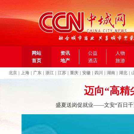
网站
资讯
公益
人物
首页
地产
酒店
旅游
北京
|
上海
|
广东
|
浙江
|
江苏
|
重庆
|
安徽
|
四川
|
湖南
|
湖北
|
迈向“高精
盛夏送岗促就业——文安“百日千