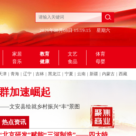
2026年08月08日
15:19:15
星期六
家居
教育
文艺
体育
音乐
健康
食品
母婴
天津
|
青海
|
辽宁
|
吉林
|
黑龙江
|
宁夏
|
云南
|
新疆
|
内蒙古
|
西藏
集群加速崛起
——文安县绘就乡村振兴“丰”景图
热点资讯
“北京研发”赋能“三河制造”——四大特色产业集群撑起共享智造新格局