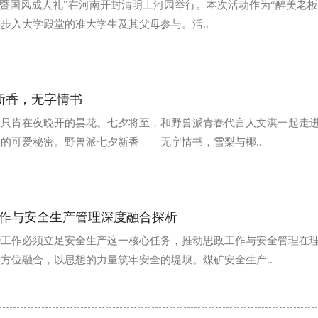
马宴暨国风成人礼”在河南开封清明上河园举行。本次活动作为“醉美老板
步入大学殿堂的准大学生及其父母参与。活..
新香，无字情书
朵只肯在夜晚开的昙花。七夕将至，和野兽派青春代言人文淇一起走
的可爱秘密。野兽派七夕新香——无字情书，雪梨与椰..
作与安全生产管理深度融合探析
治工作必须立足安全生产这一核心任务，推动思政工作与安全管理在
方位融合，以思想的力量筑牢安全的堤坝。煤矿安全生产..