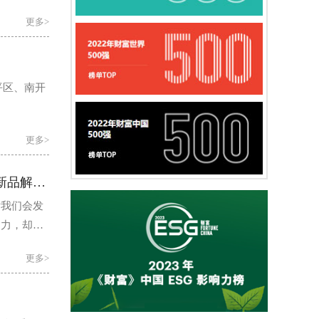
更多>
平区、南开
更多>
不怕拼体力！欧马可智蓝ES1纯电轻卡怀挡新品解锁舒适高效运营新体验
后我们会发
动力，却似
舒适..
更多>