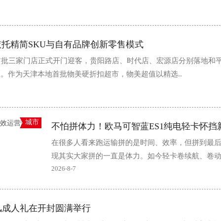
依托精简SKU与自有品牌创新零售模式
首批三家门店正式开门迎客，贵阳路店、时代店、宏源店分别落地和
。作为天津本地首批物美硬折扣超市，物美超值以精选..
城市
在很多人看来跑运输拼的是时间、效率，但拼到最
现其实大家拼的一直是体力。如今轻卡卷续航、卷
乎忽略了司机的工作时间90%都在驾驶室内，驾驶室的
2026-8-7
风成人礼在开封圆满举行