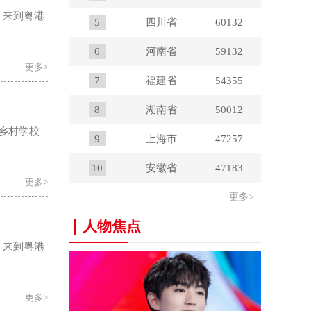
，来到粤港
5
四川省
60132
6
河南省
59132
更多>
7
福建省
54355
8
湖南省
50012
所乡村学校
9
上海市
47257
10
安徽省
47183
更多>
更多>
人物焦点
，来到粤港
更多>