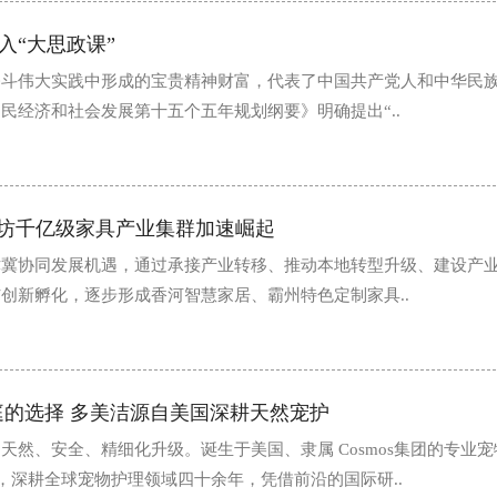
入“大思政课”
奋斗伟大实践中形成的宝贵精神财富，代表了中国共产党人和中华民
民经济和社会发展第十五个五年规划纲要》明确提出“..
廊坊千亿级家具产业集群加速崛起
津冀协同发展机遇，通过承接产业转移、推动本地转型升级、建设产
创新孵化，逐步形成香河智慧家居、霸州特色定制家具..
家庭的选择 多美洁源自美国深耕天然宠护
天然、安全、精细化升级。诞生于美国、隶属 Cosmos集团的专业
an），深耕全球宠物护理领域四十余年，凭借前沿的国际研..