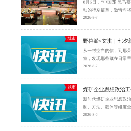
8月6日，“中国郎·黑
动的特别篇章，邀请即将
2026-8-7
城市
野兽派×文淇｜七夕
从一封空白的信，到那
室，发现那些藏在日常里
2026-8-7
城市
煤矿企业思想政治工
新时代煤矿企业思想政
制、方法、载体等维度全
2026-8-6