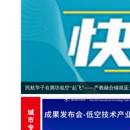
登城楼、探古洞、游水岸——霸州牤牛河历史文
城
市
专