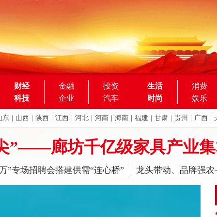
财经
金融
投资
生活
消费
科技
企业
汽车
时尚
娱乐
山东
|
山西
|
陕西
|
江西
|
河北
|
河南
|
海南
|
福建
|
甘肃
|
贵州
|
广西
|
尖”——廊坊千亿级家具产业
万”专场招聘会搭建供需“连心桥”
龙头带动、品牌强农