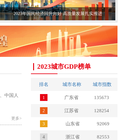
2023年国民经济回升向好 高质量发展扎实推进
2023城市GDP榜单
排名
城市名称
城市指数
厅、中国人
1
广东省
135673
2
江苏省
128254
更多>
3
山东省
92069
4
浙江省
82553