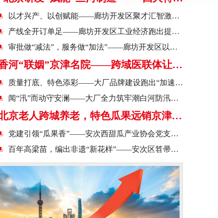
以才兴产、以创赋能——廊坊开发区聚才汇智激活发展“强引擎”
产线全开订单足——廊坊开发区工业经济跑出提质增效“加速度”
审批做“减法”，服务做“加法”——廊坊开发区以营商环境“软实力”筑牢发展“硬支撑”
香河“联姻”京津名院——跨域医联体让群众家门口看“三甲”
质量打底、特色添彩——大厂品牌建设跑出“加速度”
闻“汛”而动守安澜——大厂全力筑牢潮白河防汛安全屏障
北京老人跨城养老，特色瓜果远销京津——大厂53个省级和美乡村这样“炼”成
党建引领“瓜果香”——安次西甜瓜产业协会党支部绘就乡村振兴新图景
百年高梁苗，编出非遗“新花样”——安次区笤帚苗技艺焕新记