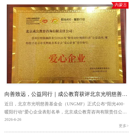
内蒙古
向善致远，公益同行｜成公教育获评北京光明慈善基金会“爱心企业”荣誉
近日，北京市光明慈善基金会（UNGMF）正式公布“阳光400·
暖阳行动”爱心企业表彰名单，北京成公教育咨询有限责任公司
凭借长期深耕公益帮扶、主动践行企业社会责任的突..
2026-6-26
更多>