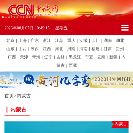
2026年08月07日
10:49:15
星期五
北京
|
上海
|
广东
|
浙江
|
江苏
|
重庆
|
安徽
|
四川
|
湖南
|
湖北
|
山东
|
山西
|
陕西
|
江西
|
河北
|
河南
|
海南
|
福建
|
甘肃
|
贵州
|
广西
|
天津
|
青海
|
辽宁
|
吉林
|
黑龙江
|
宁夏
|
云南
|
新疆
|
内
蒙古
|
西藏
首页
>
内蒙古
内蒙古
内蒙古