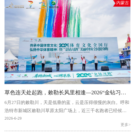
内蒙古
草色连天处起跑，敕勒长风里相逢—2026“金钻习酒”美丽中国·全民健身跑（内蒙古·呼和浩特站）
6月27日的敕勒川，天是低垂的蓝，云是压得很慢的灰白。呼和
浩特市新城区敕勒川草原太阳广场上，近三千名跑者已经候在
起跑线前——有人把外套搭在臂弯里，有人举着手机记录..
2026-6-29
更多>