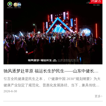
内蒙古
驰风逐梦赴草原 福运长生护民生——山东中健长生露践行健康中国战略深度报道
引言全民健康是民生之本，《“健康中国 2030”规划纲要》为大
健康产业划定了规范化、普惠化发展路径。当下，兼具传统养
生底蕴与现代科研支撑的本土康养企业，正成为推动健..
2026-6-30
更多>