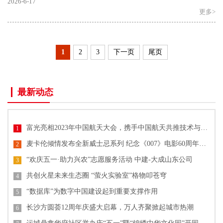
产物——花生饼粕，作为花生油生产的主要伴生品，仍然保..
2026-6-17
更多>
1
2
3
下一页
尾页
最新动态
富光亮相2023年中国航天大会，携手中国航天共推技术与文化创新
1
麦卡伦倾情发布全新威士忌系列 纪念《007》电影60周年单一麦芽威士忌
2
“欢庆五一·助力兴农”志愿服务活动 中建-大成山东公司
3
共创火星未来生态圈 “萤火实验室”格物叩苍穹
4
“数据库”为数字中国建设起到重要支撑作用
5
长沙方圆荟12周年庆盛大启幕，万人齐聚掀起城市热潮
6