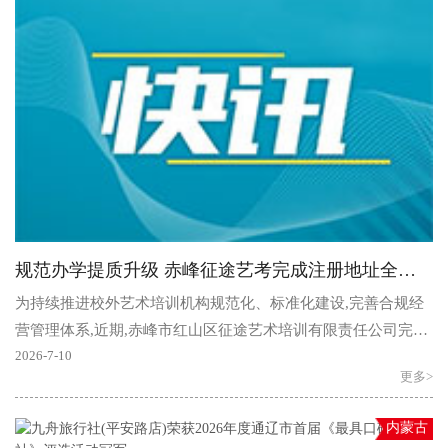
规范办学提质升级 赤峰征途艺考完成注册地址全域标准化更新
为持续推进校外艺术培训机构规范化、标准化建设,完善合规经
营管理体系,近期,赤峰市红山区征途艺术培训有限责任公司完成
校区硬件提质改造,并经属地市场监管部门审核,顺利完..
2026-7-10
更多>
内蒙古