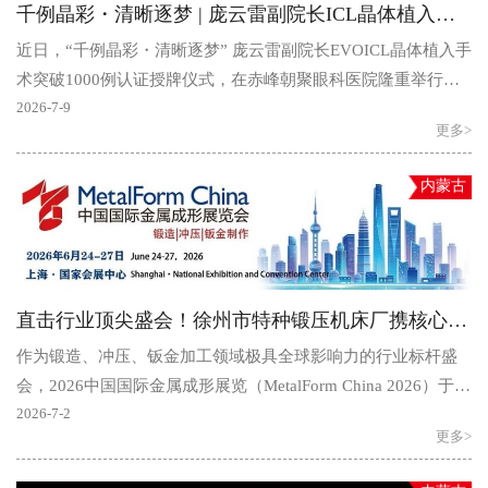
千例晶彩・清晰逐梦 | 庞云雷副院长ICL晶体植入手术破千例授牌仪式圆满落幕
近日，“千例晶彩・清晰逐梦” 庞云雷副院长EVOICL晶体植入手
术突破1000例认证授牌仪式，在赤峰朝聚眼科医院隆重举行。
瑞士STAAR公司华北区销售经理徐统帅亲临现场，为庞云..
2026-7-9
更多>
内蒙古
直击行业顶尖盛会！徐州市特种锻压机床厂携核心锻压设备亮相上海“中国国际金属成形展”
作为锻造、冲压、钣金加工领域极具全球影响力的行业标杆盛
会，2026中国国际金属成形展览（MetalForm China 2026）于6
月24日—27日在上海国家会展中心盛大启幕。展会汇聚全..
2026-7-2
更多>