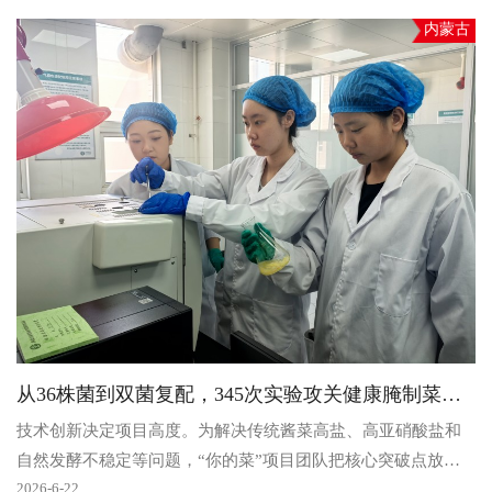
内蒙古
从36株菌到双菌复配，345次实验攻关健康腌制菜核心技术
技术创新决定项目高度。为解决传统酱菜高盐、高亚硝酸盐和
自然发酵不稳定等问题，“你的菜”项目团队把核心突破点放在
益生菌菌种筛选与复配工艺上，围绕“哪两株菌最适合酱..
2026-6-22