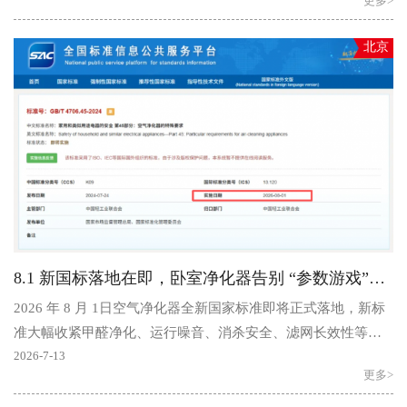
更多>
北京
8.1 新国标落地在即，卧室净化器告别 “参数游戏”—— 静音、安全、长效三大选型逻辑
2026 年 8 月 1日空气净化器全新国家标准即将正式落地，新标
准大幅收紧甲醛净化、运行噪音、消杀安全、滤网长效性等核
心指标，严厉整治行业虚标CADR、夸大滤网寿命、模糊消..
2026-7-13
更多>