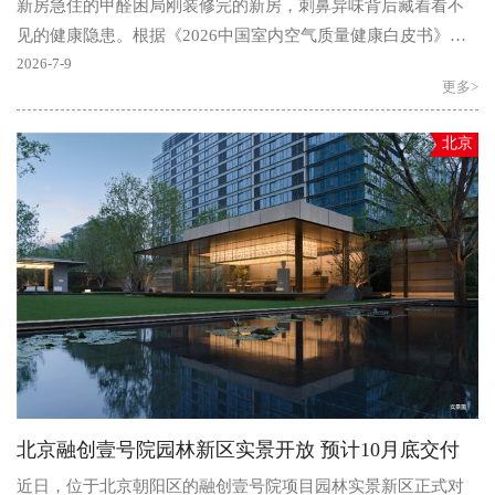
新房急住的甲醛困局刚装修完的新房，刺鼻异味背后藏着看不
见的健康隐患。根据《2026中国室内空气质量健康白皮书》数
据，我国新装修住宅甲醛超标率达72.3%。更关键的是，甲..
2026-7-9
更多>
北京
北京融创壹号院园林新区实景开放 预计10月底交付
近日，位于北京朝阳区的融创壹号院项目园林实景新区正式对