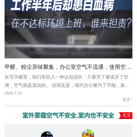
甲醛、粉尘异味聚集，办公室空气不流通，使用空气净化器有用吗？
在写字楼里，我们常陷入一种认知误区：只要开了窗或开了空
调，空气就是流动的。 但现实是，现代办公楼为了节能，新风
量往往仅够维持最低标准，而密集的工位布局更让局部..
2026-7-23
更多>
北京