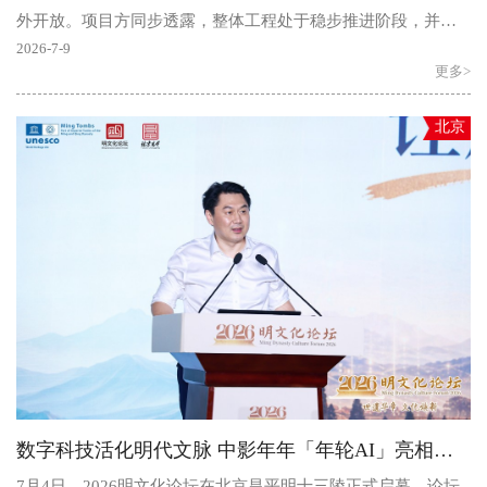
外开放。项目方同步透露，整体工程处于稳步推进阶段，并计
划于今年10月底向业主集中交付。融创壹号院地处东四环朝..
2026-7-9
更多>
北京
数字科技活化明代文脉 中影年年「年轮AI」亮相明文化论坛
7月4日，2026明文化论坛在北京昌平明十三陵正式启幕。论坛