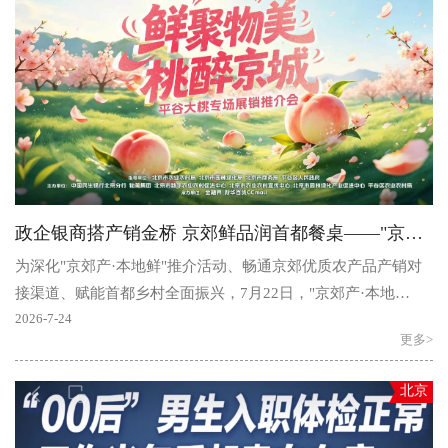
政企银商搭产销金桥 京郊鲜品润首都餐桌——"京郊产·本地鲜"平谷大桃专场展销推介会圆满启幕
为深化"京郊产·本地鲜"推介活动、畅通京郊优质农产品产销对
接渠道、赋能首都乡村全面振兴，7月22日，"京郊产·本地
鲜"——"鲜聚物美桃..
2026-7-24
更多>
北京