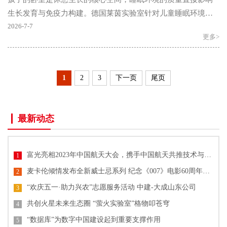
生长发育与免疫力构建。德国莱茵实验室针对儿童睡眠环境的
长期追踪研究明确提出：清新空气、全暗避光、低噪安静是..
2026-7-7
更多>
1
2
3
下一页
尾页
最新动态
富光亮相2023年中国航天大会，携手中国航天共推技术与文化创新
1
麦卡伦倾情发布全新威士忌系列 纪念《007》电影60周年单一麦芽威士忌
2
“欢庆五一·助力兴农”志愿服务活动 中建-大成山东公司
3
共创火星未来生态圈 “萤火实验室”格物叩苍穹
4
“数据库”为数字中国建设起到重要支撑作用
5