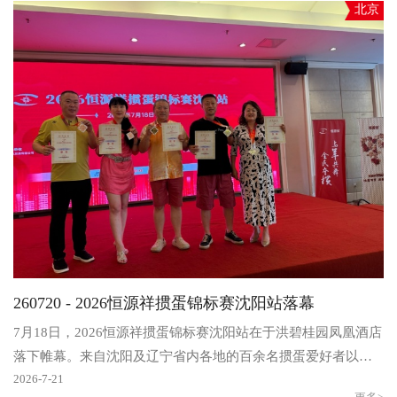
北京
260720 - 2026恒源祥掼蛋锦标赛沈阳站落幕
7月18日，2026恒源祥掼蛋锦标赛沈阳站在于洪碧桂园凤凰酒店
落下帷幕。来自沈阳及辽宁省内各地的百余名掼蛋爱好者以牌
会友，在盛京古城展开了一场智力竞技的激烈角逐。本站..
2026-7-21