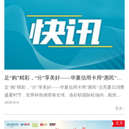
足“购”精彩，“分”享美好——华夏信用卡用“惠民”点亮夏日消费
足“购”精彩，“分”享美好——华夏信用卡用“惠民”点亮夏日消费
盛夏时节，世界杯热潮席卷全球。洛杉矶国际机场内，航班延
误广播此起彼伏，候机楼座椅区人满为患，旅客们..
2026-8-4
更多>
北京