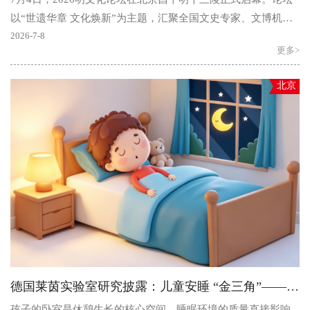
以“世遗华章 文化焕新”为主题，汇聚全国文史专家、文博机
构、文旅行业代表，搭建国家级明文化交流平台。中影年..
2026-7-8
更多>
北京
德国莱茵实验室研究披露：儿童安睡 “金三角”—— 空气、避光、静音缺一不可
孩子的卧室是休憩生长的核心空间，睡眠环境的质量直接影响