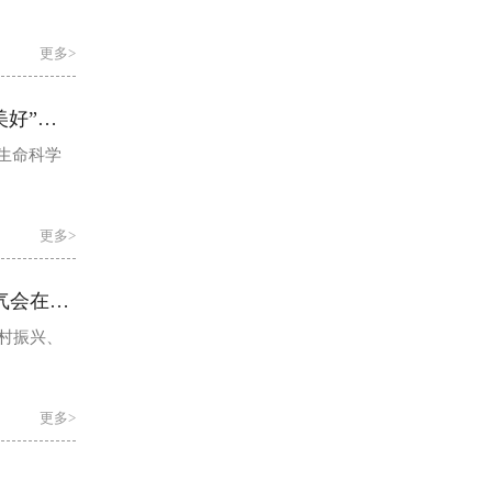
更多>
从理解一位老人到共创社区美好生活，电子科大学子走进银桂社区开展“设计美好”校社共创工作坊
生命科学
更多>
多元业态赋能川品出圈 “蜀品匠心·川韵华章”2026国潮运动音乐嘉年华媒体通气会在成都召开
村振兴、
更多>