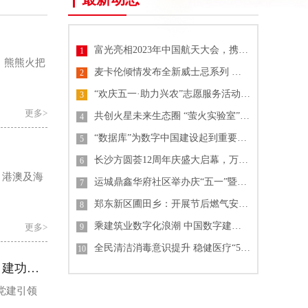
富光亮相2023年中国航天大会，携手中国航天共推技术与文化创新
1
。熊熊火把
麦卡伦倾情发布全新威士忌系列 纪念《007》电影60周年单一麦芽威士忌
2
“欢庆五一·助力兴农”志愿服务活动 中建-大成山东公司
3
更多>
共创火星未来生态圈 “萤火实验室”格物叩苍穹
4
“数据库”为数字中国建设起到重要支撑作用
5
长沙方圆荟12周年庆盛大启幕，万人齐聚掀起城市热潮
6
、港澳及海
运城鼎鑫华府社区举办庆“五一”暨“锦绣中华文化园”开园活动
7
郑东新区圃田乡：开展节后燃气安全排查行动
8
乘建筑业数字化浪潮 中国数字建筑峰会2023即将开幕
更多>
9
全民清洁消毒意识提升 稳健医疗“55护手节”倡导关注手卫生
10
中建新疆建工西南公司举办“建证 党建引领 季度攻坚”主题活动暨“聚力十五五 建功新征程”劳动竞赛启动仪式
党建引领