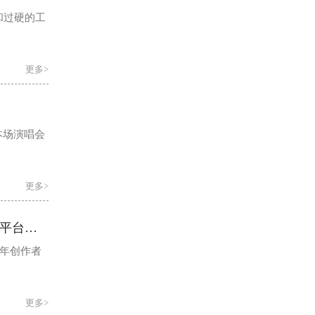
和过硬的工
更多>
。本场演唱会
更多>
36小时AI造梦，百名青年用“幻影时空”脑洞成片：全国首个科幻影视产业转化平台完成从“首发”到“实战”的产业闭环
青年创作者
更多>