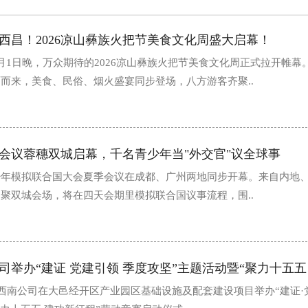
西昌！2026凉山彝族火把节美食文化周盛大启幕！
月1日晚，万众期待的2026凉山彝族火把节美食文化周正式拉开帷幕
而来，美食、民俗、烟火盛宴同步登场，八方游客齐聚..
季会议蓉穗双城启幕，千名青少年当"外交官"议全球事
国际青少年模拟联合国大会夏季会议在成都、广州两地同步开幕。来自内地
聚双城会场，将在四天会期里模拟联合国议事流程，围..
工西南公司在大邑经开区产业园区基础设施及配套建设项目举办“建证·