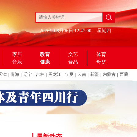
2026年08月06日
12:47:00
星期四
家居
教育
文艺
体育
音乐
健康
食品
母婴
天津
|
青海
|
辽宁
|
吉林
|
黑龙江
|
宁夏
|
云南
|
新疆
|
内蒙古
|
西藏
最新动态