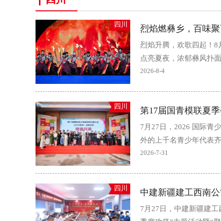
四川
烈焰燃彝乡，百味聚
烈焰升腾，欢歌四起！8
点亮夏夜，浓郁彝风扑面
2026-8-4
四川
第17届国青模联夏
7月27日，2026 
外的上千名青少年代表齐
2026-7-31
四川
7月27日，中建新疆建