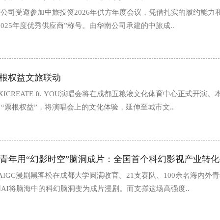
公司受邀参加中旅投资2026年供方年度会议，凭借扎实的履约能力
025年度优秀供应商”称号。由华南公司承建的中旅成..
根权益文旅联动
XICREATE ft. YOU演唱会将在成都五粮液文化体育中心正式开演
“票根权益”，将演唱会上的文化体验，延伸至城市文..
AIGC漫剧黑客松在成都大学圆满收官。21支赛队、100余名海内外
用AI将脑海中的科幻脑洞变为成片漫剧。而支撑这场高强度..