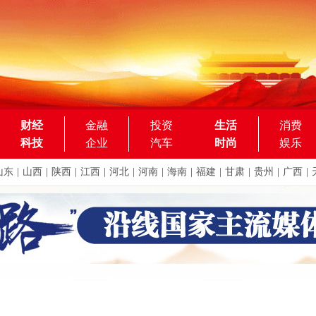
财经
金融
投资
生活
消费
科技
企业
汽车
时尚
娱乐
山东
|
山西
|
陕西
|
江西
|
河北
|
河南
|
海南
|
福建
|
甘肃
|
贵州
|
广西
|