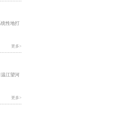
系统性地打
更多>
司温江望河
更多>