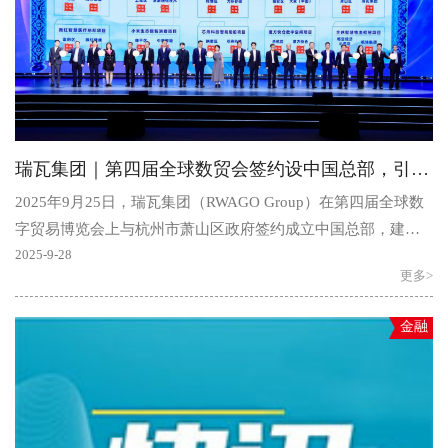
瑞瓦集团｜第四届全球数贸会签约设中国总部，引领区块链产业发展
2025年9月25日，瑞瓦集团（RWAGO Group）在第四届全球数
字贸易博览会上与杭州市萧山区政府签约成立中国总部，建设
区块链产业孵化器项目。此项目被列为本届数贸会十大签约..
2025-9-28
更多>
金融