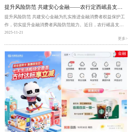
提升风险防范 共建安心金融——农行定西岷县支行开展金融消费者宣教活动
提升风险防范 共建安心金融为扎实推进金融消费者权益保护工
作，切实提升金融消费者风险防范能力。近日，农行岷县支行
以“保障金融权益，助力美好生活”为主题，在岷县当归..
2025-11-21
更多>
金融