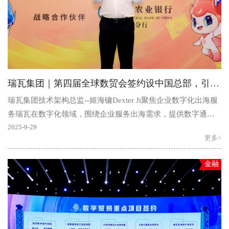
瑞瓦集团｜第四届全球数贸会签约设中国总部，引领区块链产业发展
瑞瓦集团技术架构总监--姬海镛Dexter Ji聚焦企业数字化出海服
务瑞瓦在数字化领域，围绕企业服务出海需求，提供数字通
证、企业数字化链改等配套服务。通过整合服务能力，助..
2025-9-29
更多>
金融