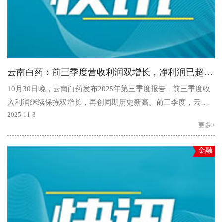
云南白药：前三季度营收利润双增长，净利润已超去年全年，产业结构持续优化
10月30日晚，云南白药发布2025年第三季度报告，前三季度收
入利润继续保持双增长，再创同期历史新高。前三季度，云南
白药实现营业收入306.54亿元，同比增长2.47%。归母净利..
2025-11-3
更多>
金融