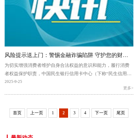
风险提示送上门：警惕金融诈骗陷阱 守护您的财产安全
为切实增强消费者维护自身合法权益的意识和能力，履行消费
者权益保护职责，中国民生银行信用卡中心（下称“民生信用卡
中心”）在此提醒广大消费者：金融诈骗手段众多，常潜..
2025-9-25
更多>
首页
上一页
1
2
3
4
下一页
尾页
最新动态