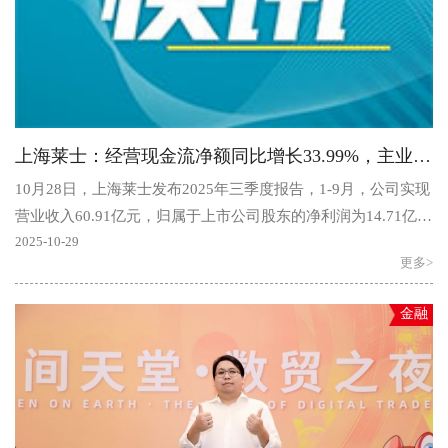
上海莱士：经营现金流净额同比增长33.99%，主业稳健筑长期价值根基
10月28日，上海莱士发布2025年三季度报告，1-9月，公司实现
营业收入60.91亿元，归属于上市公司股东的净利润为14.71亿
元。公司研发投入1.50亿元，经营活动产生的现金流量净..
2025-10-29
更多>
金融