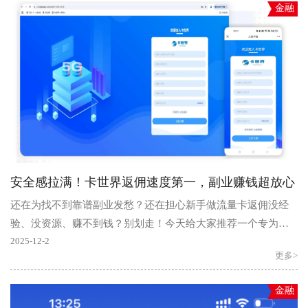
金融
安全感拉满！卡世界返佣速度第一，副业赚钱超放心
还在为找不到靠谱副业发愁？还在担心新手做流量卡返佣没经
验、没资源、赚不到钱？别划走！今天给大家推荐一个专为新
手量身打造的流量卡返佣神器 ——卡世界号卡平台，在这..
2025-12-2
更多>
金融