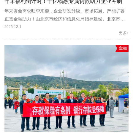
年末福利倒计时！千亿畅融专属贷款助力企业冲刺
年末资金需求旺季来袭，企业研发升级、市场拓展、产能扩容
正需金融助力！由北京市经济和信息化局指导建设、北京市中
小企业公共服务平台运营的“千亿畅融”融资服务小程序，..
2025-12-1
更多>
金融