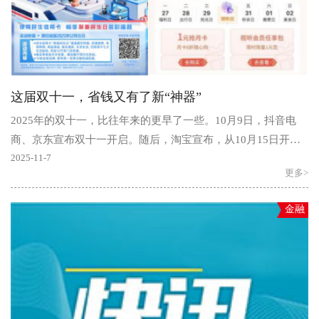
这届双十一，省钱又有了新“神器”
2025年的双十一，比往年来的更早了一些。10月9日，抖音电
商、京东宣布双十一开启。随后，淘宝宣布，从10月15日开始
双十一购物节，一直持续到11月14日，整整28天“超长待机..
2025-11-7
更多>
金融