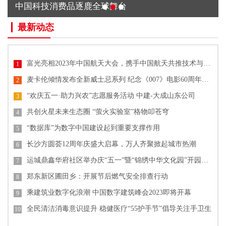
中国科技消费品逐鹿全球舞台
最新动态
富光亮相2023年中国航天大会，携手中国航天共推技术与文化创新
1
麦卡伦倾情发布全新威士忌系列 纪念《007》电影60周年单一麦芽威士忌
2
“欢庆五一·助力兴农”志愿服务活动 中建-大成山东公司
3
共创火星未来生态圈 “萤火实验室”格物叩苍穹
4
“数据库”为数字中国建设起到重要支撑作用
5
长沙方圆荟12周年庆盛大启幕，万人齐聚掀起城市热潮
6
运城鼎鑫华府社区举办庆“五一”暨“锦绣中华文化园”开园活动
7
郑东新区圃田乡：开展节后燃气安全排查行动
8
乘建筑业数字化浪潮 中国数字建筑峰会2023即将开幕
9
全民清洁消毒意识提升 稳健医疗“55护手节”倡导关注手卫生
10