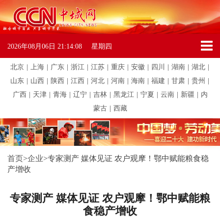
2026年08月06日
21:14:08
星期四
北京
|
上海
|
广东
|
浙江
|
江苏
|
重庆
|
安徽
|
四川
|
湖南
|
湖北
|
山东
|
山西
|
陕西
|
江西
|
河北
|
河南
|
海南
|
福建
|
甘肃
|
贵州
|
广西
|
天津
|
青海
|
辽宁
|
吉林
|
黑龙江
|
宁夏
|
云南
|
新疆
|
内
蒙古
|
西藏
首页
>
企业
>
专家测产 媒体见证 农户观摩！鄂中赋能粮食稳
产增收
专家测产 媒体见证 农户观摩！鄂中赋能粮
食稳产增收