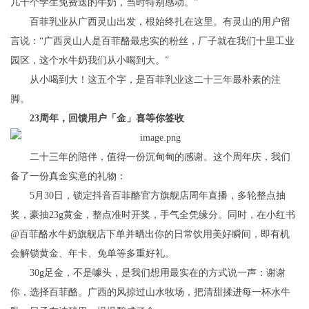
几千个学生免费送的牛奶，当时特别感动。”
百菲乳业从广西灵山出发，根始终扎在这里。有灵山的用户留
言说：“广西灵山人是百菲酪最忠实的粉丝，厂子就在我们十里工业
园区，这个水牛奶我们从小喝到大。”
从小喝到大！这五个字，是百菲乳业这二十三年最朴素的注
脚。
23周年，回馈用户「金」喜等你签收
二十三年的陪伴，值得一份沉甸甸的感谢。这个周年庆，我们
备了一份真金实意的礼物：
5月30日，锁定抖音百菲酪官方旗舰店周年直播，多轮整点抽
奖，豪抽23g黄金，整点准时开奖，手气全凭缘分。同时，在小红书
@百菲酪水牛奶旗舰店下单并晒出你的日常饮用美好瞬间，即有机
会解锁黄金、年卡、免单等多重好礼。
30g足金，不是噱头，是我们想用最实在的方式说一声：谢谢
你，选择百菲酪。广西的风掠过山水牧场，把清甜揉进每一杯水牛