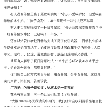
排百菲酪水牛奶，他家没有奶腥味儿，像冰淇淋，日常直接加咖啡
液也好喝！”
有人说百菲酪是孩子愿意喝的奶：“小孩不爱喝鲜奶，但爱喝百
菲酪的水牛奶。”“孩子读高中，每个星期带一箱过去还不够喝。”
有人把百菲酪喝成了一种日常仪式：“每天两颗瑞幸咖啡液？冲
一瓶百菲酪水牛奶，已经喝了一年多。”
还有烘焙爱好者把百菲酪变成了厨房秘密武器。“百菲乳业的水
牛奶做双皮奶简直绝了，奶皮厚度是普通黑白花牛奶的三倍，入口
即化。做布丁、奶冻、蛋糕也超赞，成品口感细腻又香甜。”
甚至有人解锁了夏日隐藏吃法：“水牛奶冻成冰块加在水果捞
里，奶香混合果香，清爽又解腻。”
你们用自己的方式喝百菲酪、用百菲酪、分享百菲酪。这些真
实的声音，比任何广告都珍贵。
广西灵山的孩子都知道，这杯水奶一直都在
在所有留言里，有一条让我们反复读了很多遍：
“大概2018年冬天我读高中期间，我们经常会收到百菲酪给全校