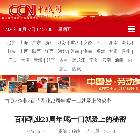
2026年08月07日
12:56:00
星期五
北京
|
上海
|
广东
|
浙江
|
江苏
|
重庆
|
安徽
|
四川
|
湖南
|
湖北
|
山东
|
山西
|
陕西
|
江西
|
河北
|
河南
|
海南
|
福建
|
甘肃
|
贵州
|
广西
|
天津
|
青海
|
辽宁
|
吉林
|
黑龙江
|
宁夏
|
云南
|
新疆
|
内
蒙古
|
西藏
首页
>
企业
>
百菲乳业23周年|喝一口就爱上的秘密
百菲乳业23周年|喝一口就爱上的秘密
2026-06-01
责编：程静
点击量：50550