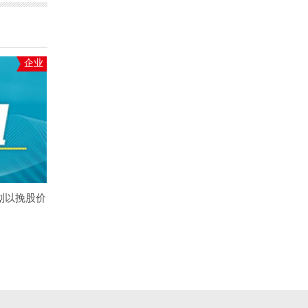
企业
划以挽股价
图