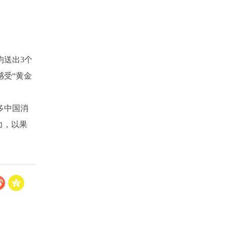
均送出3个
感受“黄金
多中国消
力，以果