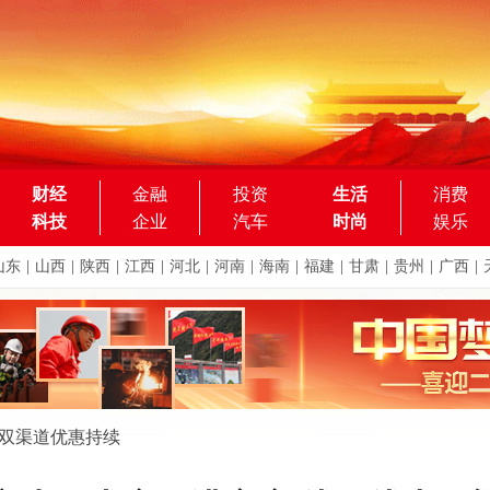
财经
金融
投资
生活
消费
科技
企业
汽车
时尚
娱乐
山东
|
山西
|
陕西
|
江西
|
河北
|
河南
|
海南
|
福建
|
甘肃
|
贵州
|
广西
|
上双渠道优惠持续