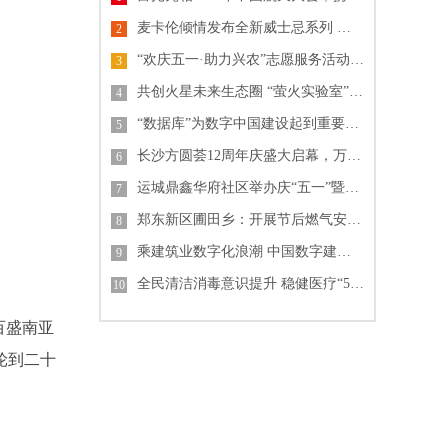
麦卡伦倾情发布全新威士忌系列 纪念《007》电影60周年单一麦芽威士忌
2
“欢庆五一·助力兴农”志愿服务活动 中建-大成山东公司
3
共创火星未来生态圈 “萤火实验室”格物叩苍穹
4
“数据库”为数字中国建设起到重要支撑作用
5
长沙方圆荟12周年庆盛大启幕，万人齐聚掀起城市热潮
6
运城鼎鑫华府社区举办庆“五一”暨“锦绣中华文化园”开园活动
7
郑东新区圃田乡：开展节后燃气安全排查行动
8
乘建筑业数字化浪潮 中国数字建筑峰会2023即将开幕
9
全民清洁消毒意识提升 稳健医疗“55护手节”倡导关注手卫生
10
百盛南亚
轮到二十