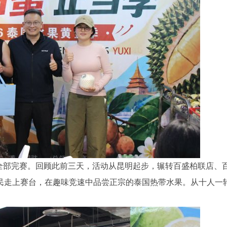
大赛全部完赛。回顾此前三天，活动从昆明起步，辗转百盛柏联店、
民走上赛台，在趣味竞速中品尝正宗的泰国热带水果。从十人一
。