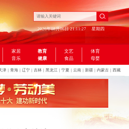
2026年08月06日
21:11:27
星期四
家居
教育
文艺
体育
音乐
健康
食品
母婴
天津
|
青海
|
辽宁
|
吉林
|
黑龙江
|
宁夏
|
云南
|
新疆
|
内蒙古
|
西藏