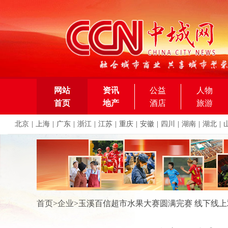
网站
资讯
公益
人物
首页
地产
酒店
旅游
北京
|
上海
|
广东
|
浙江
|
江苏
|
重庆
|
安徽
|
四川
|
湖南
|
湖北
|
首页
>
企业
>
玉溪百信超市水果大赛圆满完赛 线下线