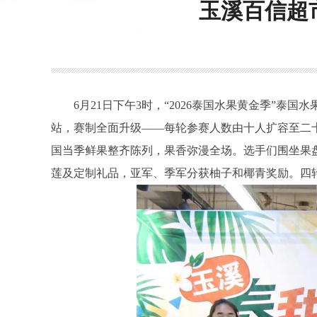
玉溪百信超
6月21日下午3时，“2026泰国水果黄金季”
站，赛制全面升级——每轮参赛人数由十人扩容至二
国当季鲜果整齐陈列，果香弥漫全场。选手们围坐果
莲及定制礼品，亚军、季军分获柚子和椰青奖励。四