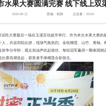
市水果大赛圆满完赛 线下线上双
2026-06-22
责编：程静
点击量：50343
泰国水果试吃大赛最后一场在玉溪百信超市举行。作为本次水果大赛的
十人，共设四轮比拼，现场气氛热烈。金枕榴莲、山竹、青柚、
盘前争分夺秒，观众加油声此起彼伏。每轮冠军赢得一颗泰国精
轮比赛高潮迭起，获奖者手捧榴莲合影留念。