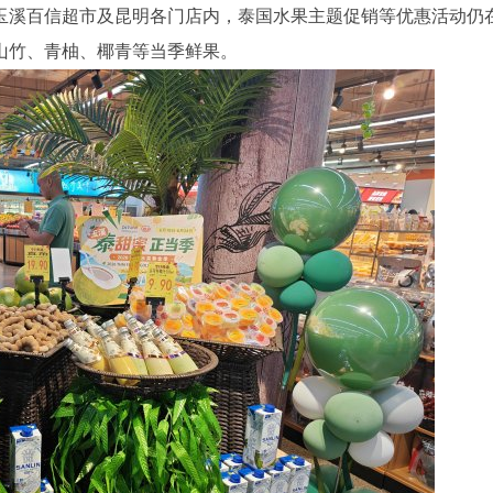
玉溪百信超市及昆明各门店内，泰国水果主题促销等优惠活动仍
山竹、青柚、椰青等当季鲜果。