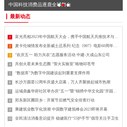
中国科技消费品逐鹿全球舞台
最新动态
富光亮相2023年中国航天大会，携手中国航天共推技术与文化创新
1
麦卡伦倾情发布全新威士忌系列 纪念《007》电影60周年单一麦芽威士忌
2
“欢庆五一·助力兴农”志愿服务活动 中建-大成山东公司
3
共创火星未来生态圈 “萤火实验室”格物叩苍穹
4
“数据库”为数字中国建设起到重要支撑作用
5
长沙方圆荟12周年庆盛大启幕，万人齐聚掀起城市热潮
6
运城鼎鑫华府社区举办庆“五一”暨“锦绣中华文化园”开园活动
7
郑东新区圃田乡：开展节后燃气安全排查行动
8
乘建筑业数字化浪潮 中国数字建筑峰会2023即将开幕
9
全民清洁消毒意识提升 稳健医疗“55护手节”倡导关注手卫生
10