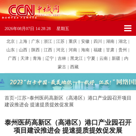
2026年08月07日
14:28:28
星期五
北京
|
上海
|
广东
|
浙江
|
江苏
|
重庆
|
安徽
|
四川
|
湖南
|
湖北
|
山东
|
山西
|
陕西
|
江西
|
河北
|
河南
|
海南
|
福建
|
甘肃
|
贵州
|
广西
|
天津
|
青海
|
辽宁
|
吉林
|
黑龙江
|
宁夏
|
云南
|
新疆
|
内
蒙古
|
西藏
首页
>
江苏
>
泰州医药高新区（高港区）港口产业园召开项目
建设推进会 提速提质提效促发展
泰州医药高新区（高港区）港口产业园召开
项目建设推进会 提速提质提效促发展