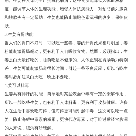
用。生姜在人体内生产抗氧化酶后，这种物质能降低人体血液粘
度，能调节人体的生理功能，增强人体抗病能力，对预防前列腺炎
和胰腺炎有一定帮助，生姜也能防止细胞色素沉积的改变，保护皮
肤。
3.生姜有胃功能
当人们的胃口不好时，可以吃一些姜，姜的开胃效果相对明显，姜
粉能刺激胃肠蠕动，更有利于人们吸收食物。然而，必须指出，生
姜是白天最好吃的，睡前吃是不健康的。人体正躺在胃肠动力特别
差，生姜可能刺激肠道很长时间，引起一些不良反应，所以当吃生
姜时必须注意白天吃，晚上不要吃。
4.姜可以排毒
生姜具有排汗的功能，简单地对某些表面中毒有一定的缓解作用，
所以一般吃些生姜，也有利于人体解毒，更有利于皮肤健康。许多
人在生活中喜欢吃海鲜，但海鲜更可能引起中毒，这次可以吃一点
姜，防止海鲜中毒素的积累，更快代谢毒素，对于吃过后经常腹泻
的人来说，腹泻有所缓解。