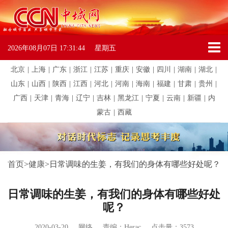
2026年08月07日
17:31:44
星期五
北京
|
上海
|
广东
|
浙江
|
江苏
|
重庆
|
安徽
|
四川
|
湖南
|
湖北
|
山东
|
山西
|
陕西
|
江西
|
河北
|
河南
|
海南
|
福建
|
甘肃
|
贵州
|
广西
|
天津
|
青海
|
辽宁
|
吉林
|
黑龙江
|
宁夏
|
云南
|
新疆
|
内
蒙古
|
西藏
首页
>
健康
>
日常调味的生姜，有我们的身体有哪些好处呢？
日常调味的生姜，有我们的身体有哪些好处
呢？
2020-03-20
网络
责编：Herac
点击量：3573