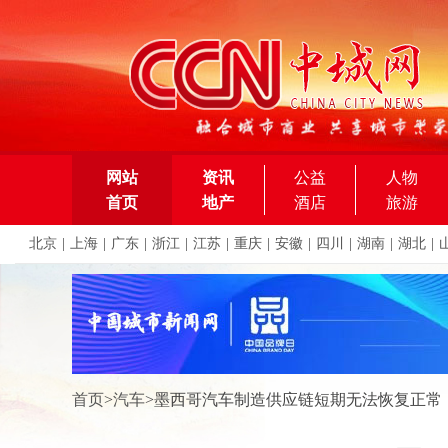
网站
资讯
公益
人物
首页
地产
酒店
旅游
北京
|
上海
|
广东
|
浙江
|
江苏
|
重庆
|
安徽
|
四川
|
湖南
|
湖北
|
首页
>
汽车
>
墨西哥汽车制造供应链短期无法恢复正常