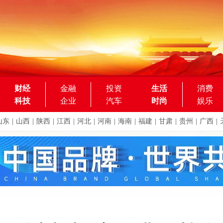
财经
金融
投资
生活
消费
科技
企业
汽车
时尚
娱乐
山东
|
山西
|
陕西
|
江西
|
河北
|
河南
|
海南
|
福建
|
甘肃
|
贵州
|
广西
|