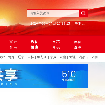
2026年08月07日
23:19:25
星期五
家居
教育
文艺
体育
音乐
健康
食品
母婴
天津
|
青海
|
辽宁
|
吉林
|
黑龙江
|
宁夏
|
云南
|
新疆
|
内蒙古
|
西藏