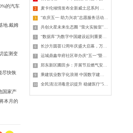
0%的汽车
麦卡伦倾情发布全新威士忌系列 纪念《007》电影60周年单一麦芽威士忌
2
“欢庆五一·助力兴农”志愿服务活动 中建-大成山东公司
3
基地.戴姆
共创火星未来生态圈 “萤火实验室”格物叩苍穹
4
“数据库”为数字中国建设起到重要支撑作用
5
长沙方圆荟12周年庆盛大启幕，万人齐聚掀起城市热潮
6
密切监测变
运城鼎鑫华府社区举办庆“五一”暨“锦绣中华文化园”开园活动
7
郑东新区圃田乡：开展节后燃气安全排查行动
8
能尽快恢
乘建筑业数字化浪潮 中国数字建筑峰会2023即将开幕
9
全民清洁消毒意识提升 稳健医疗“55护手节”倡导关注手卫生
10
他国家产
不将本月的