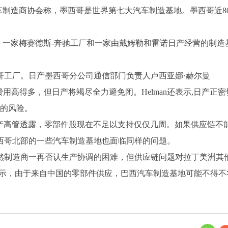
汽车制造商协会称，墨西哥是世界第七大汽车制造基地。墨西哥近8
日产工厂、一家梅赛德斯-奔驰工厂和一家由戴姆勒和雷诺日产经营的制造
哥工厂。日产墨西哥分公司通信部门负责人卢西亚娜
·赫尔曼
运输费用高得多，但日产将竭尽全力避免闭。Helman还表示,日产正
闭的风险。
人表示，日产高管透露，零部件股现在不足以支持仅仅几周。如果供应链不
西哥北部的一些汽车制造基地也面临同样的问题。
然制造商一再否认生产协调的困难，但供应链问题对拉丁美洲其
on）周五表示，由于来自中国的零部件供应，巴西汽车制造基地可能不得