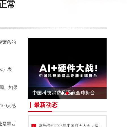
正常
经萧条的
ez）表
三周。如果
中国科技消费品逐鹿全球舞台
最新动态
9100人感
业是墨西
富光亮相2023年中国航天大会，携手中国航天共推技术与文化创新
1