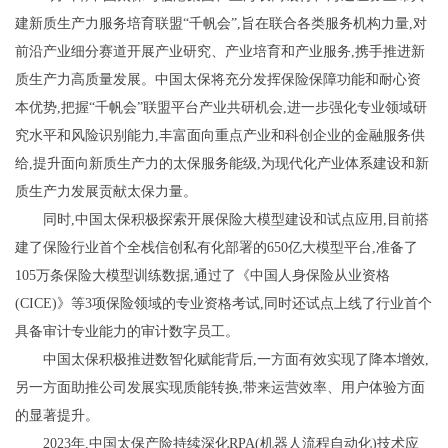
建新质生产力服务培育联盟“千帆会”,旨在联合各类服务机构力量,对
前沿产业细分赛道开展产业研究、产业培育和产业服务,携手推进新
质生产力高质量发展。中国太保将充分发挥保险保障功能和耐心资
本优势,把握“千帆会”联盟平台产业共研机会,进一步强化专业领域研
究水平和风险识别能力,丰富面向重点产业和科创企业的金融服务供
给,提升面向新质生产力的太保服务能级,为现代化产业体系建设和新
质生产力发展贡献太保力量。
同时,中国太保积极探索开展保险大模型建设和试点应用,目前搭
建了保险行业首个全栈信创私有化部署的650亿大模型平台,准备了
105万条保险大模型训练数据,通过了《中国人身保险从业资格
(CICE)》等3项保险领域的专业资格考试,同时还试点上线了行业首个
具备审计专业能力的审计数字员工。
中国太保积极推进数智化赋能背后,一方面有效实现了降本增效,
另一方面助推公司发展实现质能转换,带来运营效率、用户体验方面
的显著提升。
2023年,中国太保产险持续深化RPA(机器人流程自动化)技术应