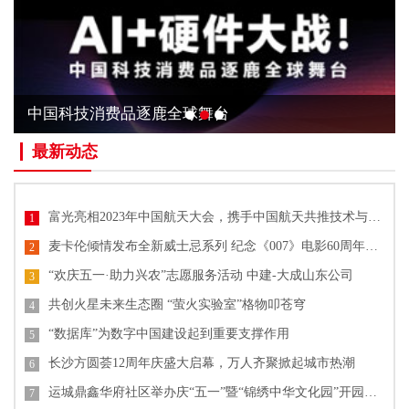
中国科技消费品逐鹿全球舞台
最新动态
富光亮相2023年中国航天大会，携手中国航天共推技术与文化创新
1
麦卡伦倾情发布全新威士忌系列 纪念《007》电影60周年单一麦芽威士忌
2
“欢庆五一·助力兴农”志愿服务活动 中建-大成山东公司
3
共创火星未来生态圈 “萤火实验室”格物叩苍穹
4
“数据库”为数字中国建设起到重要支撑作用
5
长沙方圆荟12周年庆盛大启幕，万人齐聚掀起城市热潮
6
运城鼎鑫华府社区举办庆“五一”暨“锦绣中华文化园”开园活动
7