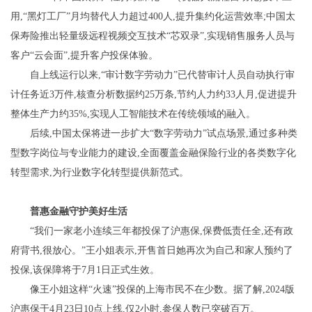
用,“黑灯工厂”月均替代人力超过400人,提升集约化运营效率;中国太
保寿险推出轻量级远程视频交互技术“芯双录”,实现销售服务人员与
客户“云会面”,提升客户投保体验。
自上线运行以来,“审计数字劳动力”已代替审计人员自动执行审
计任务近3万件,核查分析数据约25万条,节约人力约33人月,促进提升
整体生产力约35%,实现人工智能技术在传统领域的融入。
后续,中国太保将进一步扩大“数字劳动力”试点场景,通过多种类
型数字岗位与专业能力的建设,全面覆盖金融保险行业的各类数字化
转型需求,为行业数字化转型提供新范式。
普惠金融守护美好生活
“我们一家老小连续三年都投保了沪惠保,保费低责任全,还有政
府背书,很放心。”王小姐表示,开售首日她再次为自己和家人预约了
投保,该保障将于7月1日正式生效。
像王小姐这样“火速”投保的上海市民不在少数。据了解,2024版
沪惠保于4月23日10点上线,仅2小时,参保人数已突破百万。