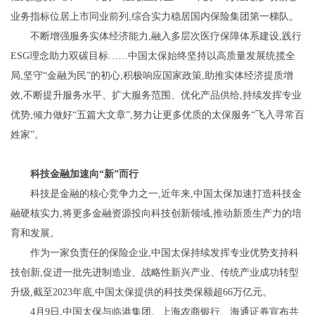
业务指标位居上市同业前列,综合实力稳居国内保险集团第一梯队。
不断增强服务实体经济能力,融入多层次医疗保障体系建设,践行
ESG理念助力双碳目标……中国太保始终坚持以高质量发展统揽全
局,坚守“金融为民”的初心,积极响应国家政策,助推实体经济提质增
效,不断提升服务水平、扩大服务范围、优化产品供给,持续发挥专业
优势,倾力做好“五篇大文章”,努力让更多优质的太保服务“飞入寻常百
姓家”。
科技金融加速向“新”而行
科技是金融的核心竞争力之一,近年来,中国太保加速打造科技金
融硬核实力,将更多金融资源投向科技创新领域,推动新质生产力的培
育和发展。
作为一家负责任的保险企业,中国太保持续发挥专业优势支持科
技创新,促进一批先进制造业、战略性新兴产业、传统产业成功转型
升级,截至2023年底,中国太保提供的科技类保额超66万亿元。
4月9日,中国太保与临港集团、上海农商银行、海通证券宣布共