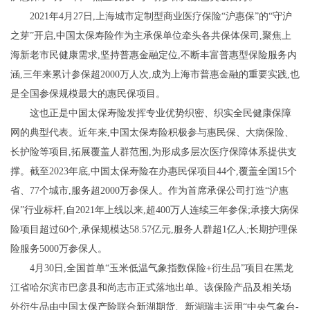
2021年4月27日,上海城市定制型商业医疗保险“沪惠保”的“守沪
之芽”开启,中国太保寿险作为主承保单位牵头各共保体保司,聚焦上
海新老市民健康需求,坚持普惠金融定位,不断丰富普惠型保险服务内
涵,三年来累计参保超2000万人次,成为上海市普惠金融的重要实践,也
是全国参保规模最大的惠民保项目。
这也正是中国太保寿险发挥专业优势织密、织实全民健康保障
网的典型代表。近年来,中国太保寿险积极参与惠民保、大病保险、
长护险等项目,拓展覆盖人群范围,为形成多层次医疗保障体系提供支
撑。截至2023年底,中国太保寿险在办惠民保项目44个,覆盖全国15个
省、77个城市,服务超2000万参保人。作为首席承保公司打造“沪惠
保”行业标杆,自2021年上线以来,超400万人连续三年参保;承接大病保
险项目超过60个,承保规模达58.57亿元,服务人群超1亿人;长期护理保
险服务5000万参保人。
4月30日,全国首单“玉米低温气象指数保险+衍生品”项目在黑龙
江省哈尔滨市巴彦县和尚志市正式落地出单。该保险产品及相关场
外衍生品由中国太保产险联合新湖期货、新湖瑞丰运用“中央气象台-