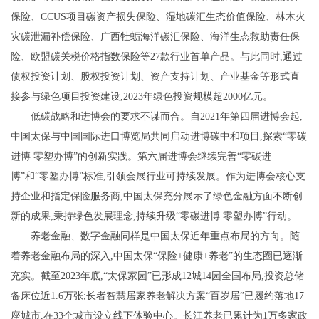
保险、CCUS项目碳资产损失保险、湿地碳汇生态价值保险、林木火
灾碳泄漏补偿保险、广西牡蛎海洋碳汇保险、海洋生态救助责任保
险、欧盟碳关税价格指数保险等27款行业首单产品。与此同时,通过
债权投资计划、股权投资计划、资产支持计划、产业基金等形式直
接参与绿色项目投资建设,2023年绿色投资规模超2000亿元。
低碳战略和进博会的要求不谋而合。自2021年第四届进博会起,
中国太保与中国国际进口博览局共同启动进博碳中和项目,探索“零碳
进博 零塑办博”的创新实践。第六届进博会继续完善“零碳进
博”和“零塑办博”标准,引领会展行业可持续发展。作为进博会核心支
持企业和指定保险服务商,中国太保充分展示了绿色金融方面不断创
新的成果,秉持绿色发展理念,持续升级“零碳进博 零塑办博”行动。
养老金融、数字金融同样是中国太保近年重点布局的方向。随
着养老金融布局的深入,中国太保“保险+健康+养老”的生态圈已逐渐
充实。截至2023年底,“太保家园”已形成12城14园全国布局,投资总储
备床位近1.6万张;长者智慧居家养老解决方案“百岁居”已履约落地17
座城市,在33个城市设立线下体验中心。长江养老已累计为1万多家政