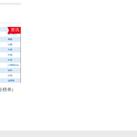
资讯
全榜单)