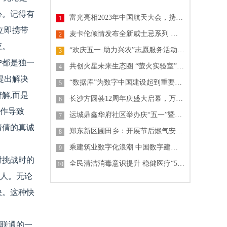
心。记得有
富光亮相2023年中国航天大会，携手中国航天共推技术与文化创新
1
立即携带
麦卡伦倾情发布全新威士忌系列 纪念《007》电影60周年单一麦芽威士忌
2
应。
“欢庆五一·助力兴农”志愿服务活动 中建-大成山东公司
3
户都是独一
共创火星未来生态圈 “萤火实验室”格物叩苍穹
4
提出解决
“数据库”为数字中国建设起到重要支撑作用
5
解,而是
长沙方圆荟12周年庆盛大启幕，万人齐聚掀起城市热潮
6
操作导致
运城鼎鑫华府社区举办庆“五一”暨“锦绣中华文化园”开园活动
7
倩倩的真诚
郑东新区圃田乡：开展节后燃气安全排查行动
8
乘建筑业数字化浪潮 中国数字建筑峰会2023即将开幕
9
对挑战时的
全民清洁消毒意识提升 稳健医疗“55护手节”倡导关注手卫生
10
个人。无论
快。这种快
为联通的一