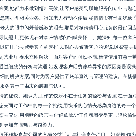
方案,她都力求做到精准高效,让客户感受到联通服务的专业与贴
,急需办理相关业务。得知老人行动不便后,杨倩倩没有丝毫犹豫,
,老人的眼中闪烁着感激的泪光,那是对杨倩倩用心服务的最好回
际问题上,更体现在对客户情感的细腻关怀上。她深知,每一位客
是以同理心去感受客户的困扰,以耐心去倾听客户的诉说,以智慧去
到营业厅,要求立即解决。面对客户的强烈不满,杨倩倩没有急于辩
通过细致的分析与沟通,她发现客户话费账单异常的原因竟是误
详细的解决方案,同时为客户提供了账单查询与管理的建议。在杨
的服务表示了由衷的感谢与认可。
情的秘诀。她认为,工作的快乐不在于任务的轻松与否,而在于面
态去面对工作中的每一个挑战,用快乐的心情去感染身边的每一
态去应对,用幽默的语言去化解尴尬,让工作氛围变得更加轻松愉
务更加充满魅力与感染力。
倩还积极参与公司的各项公益活动与社会责任项目。她深知,作