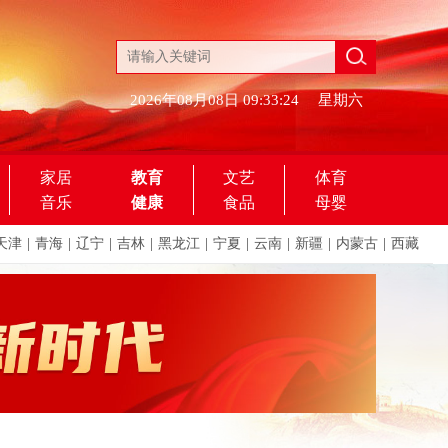
2026年08月08日
09:33:24
星期六
家居
教育
文艺
体育
音乐
健康
食品
母婴
天津
|
青海
|
辽宁
|
吉林
|
黑龙江
|
宁夏
|
云南
|
新疆
|
内蒙古
|
西藏