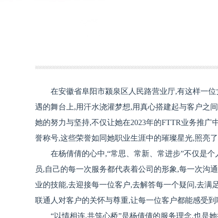
在安徽省阜阳市颍泉区人民路营业厅,有这样一位女性
遇的舞台上,用汗水浇灌梦想,用真心搭建起与客户之
她的努力与坚持,不仅让她在2023年的FTTR业务推广
誉称号,这些荣誉如同她职业生涯中的璀璨星光,照亮
在杨倩倩的心中,“常思、常新、常进步”不仅是
员,自己的每一次服务都代表着公司的形象,每一次沟
业的技能,去迎接每一位客户,去解答每一个疑问,去满
联通人对客户的关怀与尊重,让每一位客户都能感受到
“以情相连,共筑心桥”是杨倩倩的服务理念,也是