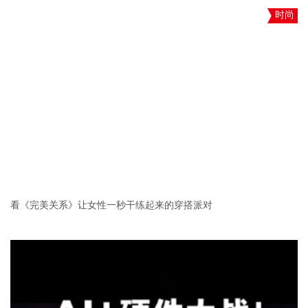
时尚
看《完美关系》让女性一秒干练起来的穿搭派对