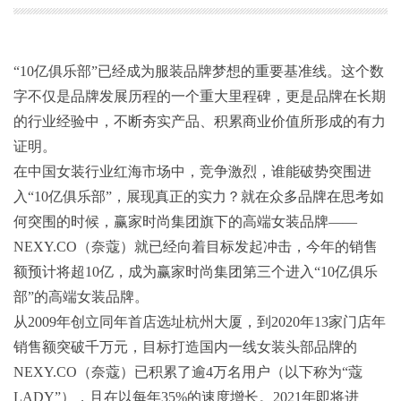
“10亿俱乐部”已经成为服装品牌梦想的重要基准线。这个数
字不仅是品牌发展历程的一个重大里程碑，更是品牌在长期
的行业经验中，不断夯实产品、积累商业价值所形成的有力
证明。
在中国女装行业红海市场中，竞争激烈，谁能破势突围进
入“10亿俱乐部”，展现真正的实力？就在众多品牌在思考如
何突围的时候，赢家时尚集团旗下的高端女装品牌——
NEXY.CO（奈蔻）就已经向着目标发起冲击，今年的销售
额预计将超10亿，成为赢家时尚集团第三个进入“10亿俱乐
部”的高端女装品牌。
从2009年创立同年首店选址杭州大厦，到2020年13家门店年
销售额突破千万元，目标打造国内一线女装头部品牌的
NEXY.CO（奈蔻）已积累了逾4万名用户（以下称为“蔻
LADY”），且在以每年35%的速度增长。2021年即将进