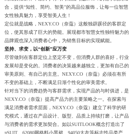
合，提供“知性、简约、智美”的高品位服饰，让每一位智慧
女性独具魅力，享受智美人生！
定位就是战略，NEXY.CO（奈蔻）这般独辟蹊径的客群定
位，使其形成了巨大的势能。展现都市智慧女性独特魅力的
品牌观也深入消费者心中，为销售目标的实现赋能。
坚持、求变，以“创新”应万变
尽管做到在客群定位上坚定不变，但消费人群的喜好，行业
发展却是变化的。消费者的决策越来越独立，更加有自己的
审美原则、有自己的主意。NEXY.CO（奈蔻）必须在有所
不变的基础上，不断满足日渐个性化的审美需求。
针对当下的消费趋势与客群需求，实现产品的与时俱进，是
NEXY.CO（奈蔻）提高产品力的主要策略之一。在探索与
满足消费者需求层面，NEXY.CO（奈蔻）建立了科学的研
究模式，通过在产品设计、版型、品质上持续打磨，让产品
与消费者的需求更加契合。如以SUITLOOK概念打造出了
πSUIT、62080网格料小黑裙、94050大衣等标志性品类产