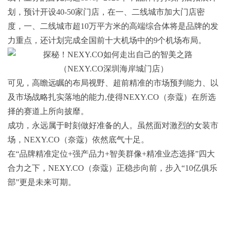
划，预计开设40-50家门店，在一、二线城市加大门店密
度，一、二线城市超10万平方米的高端综合体将是品牌的发
力重点，还计划完成全国前十大机场中的9个机场布局。
（NEXY.CO深圳海岸城门店）
可见，高瞻远瞩的布局视野、超前精准的市场预判能力、以
及市场战略扎实落地的能力,使得NEXY.CO（奈蔻）在所选
择的赛道上所向披靡。
成功，永远属于时刻做好准备的人。虽然面对激烈的女装市
场，NEXY.CO（奈蔻）依然底气十足。
在“品牌精准定位+强产品力+智美群像+精准业态选择”四大
合力之下，NEXY.CO（奈蔻）正稳步向前，步入“10亿俱乐
部”更是未来可期。