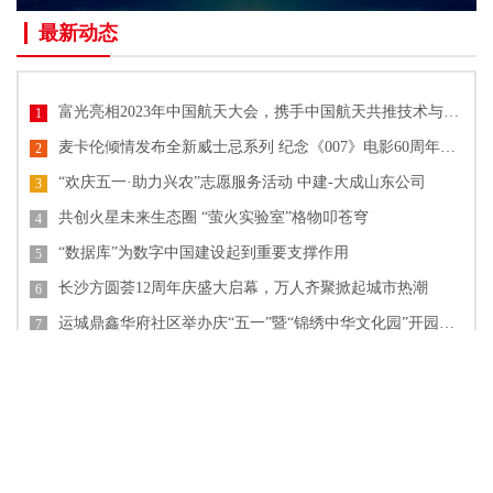
最新动态
富光亮相2023年中国航天大会，携手中国航天共推技术与文化创新
1
麦卡伦倾情发布全新威士忌系列 纪念《007》电影60周年单一麦芽威士忌
2
“欢庆五一·助力兴农”志愿服务活动 中建-大成山东公司
3
共创火星未来生态圈 “萤火实验室”格物叩苍穹
4
“数据库”为数字中国建设起到重要支撑作用
5
长沙方圆荟12周年庆盛大启幕，万人齐聚掀起城市热潮
6
运城鼎鑫华府社区举办庆“五一”暨“锦绣中华文化园”开园活动
7
郑东新区圃田乡：开展节后燃气安全排查行动
8
乘建筑业数字化浪潮 中国数字建筑峰会2023即将开幕
9
全民清洁消毒意识提升 稳健医疗“55护手节”倡导关注手卫生
10