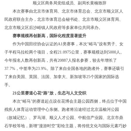
顺义区商务局党组成员、副局长黄楠致辞
本次赛事由北京市体育局、北京市体育总会、北京市顺义区人
民政府联合主办，北京市体育总会秘书处、北京市顺义区体育局、
北京市顺义区后沙峪镇人民政府等多家单位共同承办。
赛事规模再创新高，国际化程度显著提升
作为中国田径协会认证的A1类赛事，本次“峪马”设有男子、女
子半程马拉松两个项目，全程21.0975公里，赛事规模达到5000人。
今年报名人数再创新高，共有20887人报名参赛，较去年增长了
37.7%，中签率为23.9%。除了来自全国各地的跑者外，赛事还吸引
了来自美国、英国、法国、加拿大、新加坡等25个国家的国际选
手。
21公里赛道心花“路”放，生态与人文交织
本次“峪马”的赛道起点设在花博会主题公园西侧，终点位于中国
残疾人体育运动管理中心东侧。跑者将沿途经过北京温榆河公园
（故城记忆）、罗马湖、顺义人才公园、中航信产业园、北京市鼎
石学校等地，新增“漫游时空”彩绘主题，将传统文化与国际元素巧妙