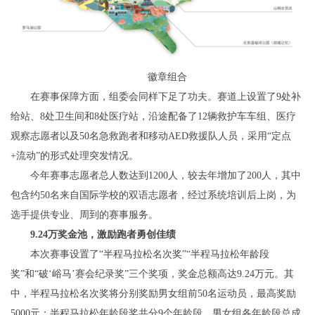
徽章组合
在赛事保障方面，组委会同样下足了功夫。赛道上设置了9处补
给站、8处卫生间和8处医疗站，沿途配备了12辆救护车车组、医疗
观察志愿者以及50名急救跑者和移动AED救援队人员，采用“定点
+流动”的形式处理突发情况。
今年赛事志愿者总人数达到1200人，较去年增加了200人，其中
包含约50名来自国际学校的双语志愿者，经过系统培训后上岗，为
选手提供专业、周到的赛事服务。
9.24万奖金池，激励跑者勇创佳绩
本次赛事设置了“半程马拉松名次奖”“半程马拉松年龄段
奖”和“破‘峪马’赛会纪录奖”三个奖项，奖金总额高达9.24万元。其
中，半程马拉松名次奖将分别奖励男女组前50名运动员，最高奖励
5000元；半程马拉松年龄段奖共分9个年龄段，男女组各年龄段总成