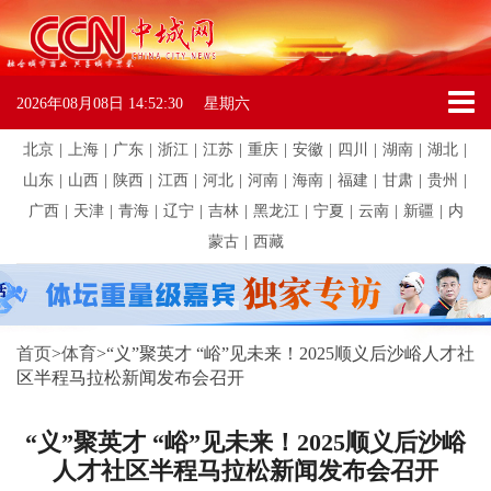
2026年08月08日
14:52:30
星期六
北京
|
上海
|
广东
|
浙江
|
江苏
|
重庆
|
安徽
|
四川
|
湖南
|
湖北
|
山东
|
山西
|
陕西
|
江西
|
河北
|
河南
|
海南
|
福建
|
甘肃
|
贵州
|
广西
|
天津
|
青海
|
辽宁
|
吉林
|
黑龙江
|
宁夏
|
云南
|
新疆
|
内
蒙古
|
西藏
首页
>
体育
>
“义”聚英才 “峪”见未来！2025顺义后沙峪人才社
区半程马拉松新闻发布会召开
“义”聚英才 “峪”见未来！2025顺义后沙峪
人才社区半程马拉松新闻发布会召开