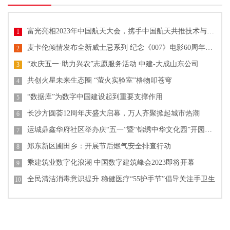
富光亮相2023年中国航天大会，携手中国航天共推技术与文化创新
1
麦卡伦倾情发布全新威士忌系列 纪念《007》电影60周年单一麦芽威士忌
2
“欢庆五一·助力兴农”志愿服务活动 中建-大成山东公司
3
共创火星未来生态圈 “萤火实验室”格物叩苍穹
4
“数据库”为数字中国建设起到重要支撑作用
5
长沙方圆荟12周年庆盛大启幕，万人齐聚掀起城市热潮
6
运城鼎鑫华府社区举办庆“五一”暨“锦绣中华文化园”开园活动
7
郑东新区圃田乡：开展节后燃气安全排查行动
8
乘建筑业数字化浪潮 中国数字建筑峰会2023即将开幕
9
全民清洁消毒意识提升 稳健医疗“55护手节”倡导关注手卫生
10