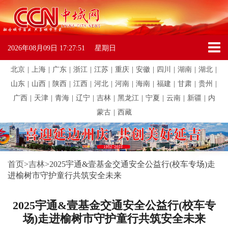
2026年08月09日
17:27:51
星期日
北京
|
上海
|
广东
|
浙江
|
江苏
|
重庆
|
安徽
|
四川
|
湖南
|
湖北
|
山东
|
山西
|
陕西
|
江西
|
河北
|
河南
|
海南
|
福建
|
甘肃
|
贵州
|
广西
|
天津
|
青海
|
辽宁
|
吉林
|
黑龙江
|
宁夏
|
云南
|
新疆
|
内
蒙古
|
西藏
首页
>
吉林
>
2025宇通&壹基金交通安全公益行(校车专场)走
进榆树市守护童行共筑安全未来
2025宇通&壹基金交通安全公益行(校车专
场)走进榆树市守护童行共筑安全未来