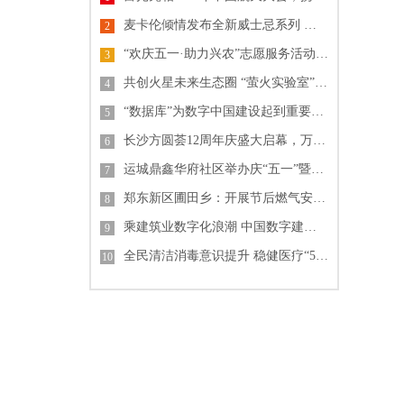
麦卡伦倾情发布全新威士忌系列 纪念《007》电影60周年单一麦芽威士忌
2
“欢庆五一·助力兴农”志愿服务活动 中建-大成山东公司
3
共创火星未来生态圈 “萤火实验室”格物叩苍穹
4
“数据库”为数字中国建设起到重要支撑作用
5
长沙方圆荟12周年庆盛大启幕，万人齐聚掀起城市热潮
6
运城鼎鑫华府社区举办庆“五一”暨“锦绣中华文化园”开园活动
7
郑东新区圃田乡：开展节后燃气安全排查行动
8
乘建筑业数字化浪潮 中国数字建筑峰会2023即将开幕
9
全民清洁消毒意识提升 稳健医疗“55护手节”倡导关注手卫生
10