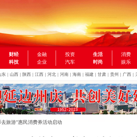
财经
金融
投资
生活
消费
科技
企业
汽车
时尚
娱乐
山东
|
山西
|
陕西
|
江西
|
河北
|
河南
|
海南
|
福建
|
甘肃
|
贵州
|
广西
|
影去旅游”惠民消费券活动启动