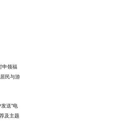
时申领福
地居民与游
发送“电
推荐及主题