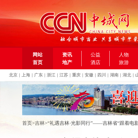
网站
资讯
公益
人物
首页
地产
酒店
旅游
北京
|
上海
|
广东
|
浙江
|
江苏
|
重庆
|
安徽
|
四川
|
湖南
|
湖北
|
首页
>
吉林
>
“礼遇吉林·光影同行”——吉林省“跟着电