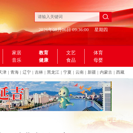
2026年08月06日
09:36:00
星期四
家居
教育
文艺
体育
音乐
健康
食品
母婴
天津
|
青海
|
辽宁
|
吉林
|
黑龙江
|
宁夏
|
云南
|
新疆
|
内蒙古
|
西藏