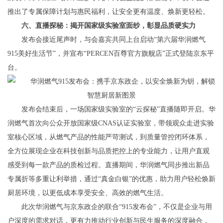
推出了专属保障计划与惠民福利，让安全更有温度、焕新更轻松。
六
、直播探秘：揭开国家级实验室面纱，彰显品质硬实力
发布会接近尾声时，与会嘉宾共同上台启动“第六届华润燃气
915美好生活节”，并宣布“PERCEN百尊官方旗舰店”正式登陆京东平
台。
发布会结束后，一场国家级实验室的“云探秘”直播随即开启。华
润燃气首次向公众开放国家级CNAS认证实验室，带领观众走进实验
室核心区域，从燃气产品的性能严苛测试，到质量管控闭环体系，
全方位展现企业在科技创新与品质把控上的专业能力，让用户直观
感受到每一款产品的质检过程。直播期间，华润燃气同步推出新品
专属折等多重让利举措，通过“真金白银”的优惠，助力用户轻松焕新
厨居环境，以更低成本享受安全、高效的燃气生活。
此次华润燃气与京东政企的联合“915发布会”，不仅是企业与用
户深度的需求对话，更有力推动行业创新与民生服务的深度融合，