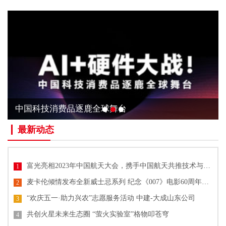
中国科技消费品逐鹿全球舞台
最新动态
富光亮相2023年中国航天大会，携手中国航天共推技术与文化创新
1
麦卡伦倾情发布全新威士忌系列 纪念《007》电影60周年单一麦芽威士忌
2
“欢庆五一·助力兴农”志愿服务活动 中建-大成山东公司
3
共创火星未来生态圈 “萤火实验室”格物叩苍穹
4