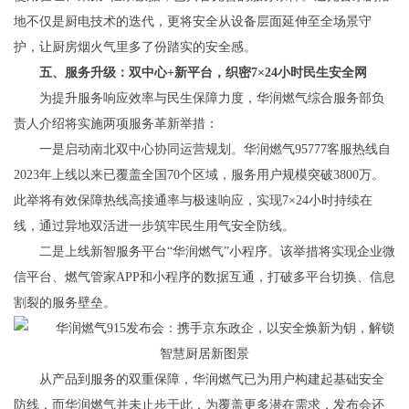
地不仅是厨电技术的迭代，更将安全从设备层面延伸至全场景守
护，让厨房烟火气里多了份踏实的安全感。
五、服务升级：双中心+新平台，织密7×24小时民生安全网
为提升服务响应效率与民生保障力度，
华润燃气综合服务部负
责人介绍将实施两项服务革新举措：
一是启动南北双中心协同运营规划。华润燃气95777客服热线自
2023年上线以来已覆盖全国70个区域，服务用户规模突破3800万。
此举将有效保障热线高接通率与极速响应，实现7×24小时持续在
线，通过异地双活进一步筑牢民生用气安全防线。
二是上线新智服务平台“华润燃气”小程序。该举措将实现企业微
信平台、燃气管家APP和小程序的数据互通，打破多平台切换、信息
割裂的服务壁垒。
从产品到服务的双重保障，华润燃气已为用户构建起基础安全
防线，而华润燃气并未止步于此，为覆盖更多潜在需求，发布会还