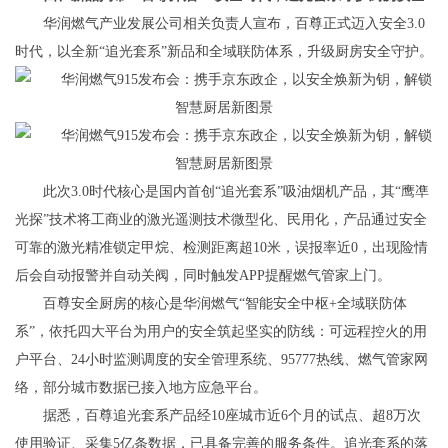
华润燃气产业发展公司相关负责人宣布，百尊正式迈入安全3.0
时代，以全新“追光套系”新品和全域联防体系，升级厨房安全守护。
此次3.0时代核心是国内首创“追光套系”吸油烟机产品，其“鹰凖
光探”技术将工商业的激光遥测技术微型化、民用化，产品通过安全
可靠的激光精准锁定甲烷、检测距离超10米，误报率近0，出现险情
后会自动报警并自动关阀，同时触发APP提醒燃气管家上门。
百尊安全厨房的核心是华润燃气“智能安全中枢+全域联防体
系”，依托四大平台为用户的安全筑起坚实的防线：可远程控火的用
户平台、24小时监测调度的安全管理系统、95777热线、燃气管家网
络，部分城市数据已接入地方应急平台。
据悉，百尊追光套系产品经10座城市近6个月的试点、超8万次
使用验证、采集5亿条数据，已具备完善的服务条件。追光套系的落