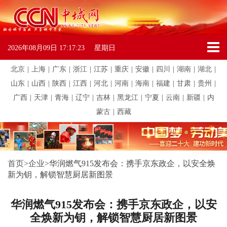
2026年08月09日
17:17:23
星期日
北京
|
上海
|
广东
|
浙江
|
江苏
|
重庆
|
安徽
|
四川
|
湖南
|
湖北
|
山东
|
山西
|
陕西
|
江西
|
河北
|
河南
|
海南
|
福建
|
甘肃
|
贵州
|
广西
|
天津
|
青海
|
辽宁
|
吉林
|
黑龙江
|
宁夏
|
云南
|
新疆
|
内
蒙古
|
西藏
首页
>
企业
>
华润燃气915发布会：携手京东政企，以安全焕
新为钥，解锁智慧厨居新图景
华润燃气915发布会：携手京东政企，以安
全焕新为钥，解锁智慧厨居新图景