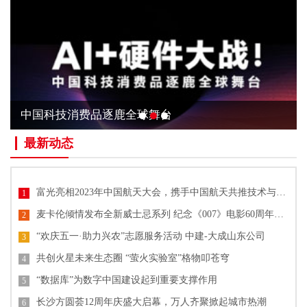
中国科技消费品逐鹿全球舞台
最新动态
富光亮相2023年中国航天大会，携手中国航天共推技术与文化创新
1
麦卡伦倾情发布全新威士忌系列 纪念《007》电影60周年单一麦芽威士忌
2
“欢庆五一·助力兴农”志愿服务活动 中建-大成山东公司
3
共创火星未来生态圈 “萤火实验室”格物叩苍穹
4
“数据库”为数字中国建设起到重要支撑作用
5
长沙方圆荟12周年庆盛大启幕，万人齐聚掀起城市热潮
6