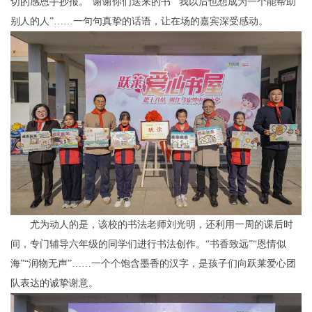
切的感恩手抄报。“谢谢你们送来的书”“我以后也想成为一个能帮助
别人的人”……一句句真挚的话语，让在场的嘉宾深受感动。
尤为动人的是，该校的书法老师刘光明，还利用一周的课后时
间，专门辅导六年级的同学们进行书法创作。“书香致远”“恩情似
海”“润物无声”……一个个饱含墨香的汉字，是孩子们向跃莱爱心团
队表达的诚挚谢意。