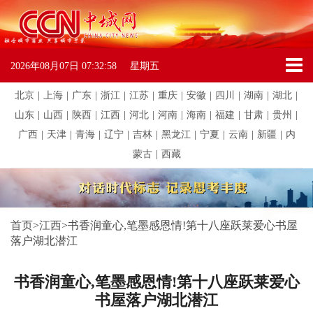
2026年08月07日
07:32:58
星期五
北京
|
上海
|
广东
|
浙江
|
江苏
|
重庆
|
安徽
|
四川
|
湖南
|
湖北
|
山东
|
山西
|
陕西
|
江西
|
河北
|
河南
|
海南
|
福建
|
甘肃
|
贵州
|
广西
|
天津
|
青海
|
辽宁
|
吉林
|
黑龙江
|
宁夏
|
云南
|
新疆
|
内
蒙古
|
西藏
首页
>
江西
>
书香润童心,笔墨感恩情!第十八座跃莱爱心书屋
落户湖北潜江
书香润童心,笔墨感恩情!第十八座跃莱爱心
书屋落户湖北潜江