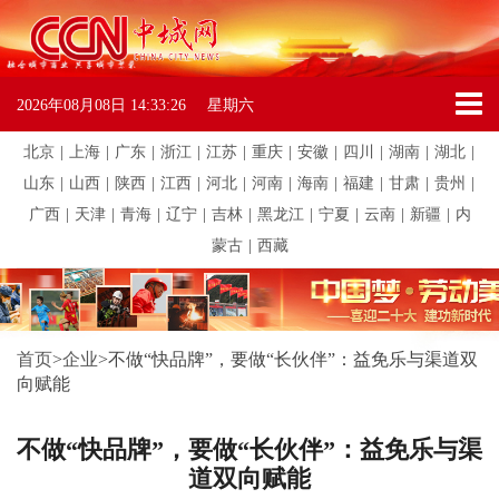
2026年08月08日
14:33:26
星期六
北京
|
上海
|
广东
|
浙江
|
江苏
|
重庆
|
安徽
|
四川
|
湖南
|
湖北
|
山东
|
山西
|
陕西
|
江西
|
河北
|
河南
|
海南
|
福建
|
甘肃
|
贵州
|
广西
|
天津
|
青海
|
辽宁
|
吉林
|
黑龙江
|
宁夏
|
云南
|
新疆
|
内
蒙古
|
西藏
首页
>
企业
>
不做“快品牌”，要做“长伙伴”：益免乐与渠道双
向赋能
不做“快品牌”，要做“长伙伴”：益免乐与渠
道双向赋能