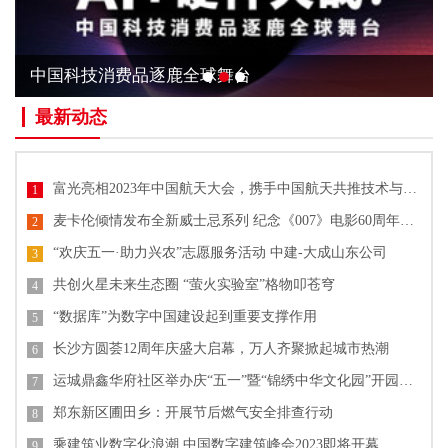
中国科技消费品逐鹿全球舞台
最新动态
富光亮相2023年中国航天大会，携手中国航天共推技术与文化创新
1
麦卡伦倾情发布全新威士忌系列 纪念《007》电影60周年单一麦芽威士忌
2
“欢庆五一·助力兴农”志愿服务活动 中建-大成山东公司
3
共创火星未来生态圈 “萤火实验室”格物叩苍穹
4
“数据库”为数字中国建设起到重要支撑作用
5
长沙方圆荟12周年庆盛大启幕，万人齐聚掀起城市热潮
6
运城鼎鑫华府社区举办庆“五一”暨“锦绣中华文化园”开园活动
7
郑东新区圃田乡：开展节后燃气安全排查行动
8
乘建筑业数字化浪潮 中国数字建筑峰会2023即将开幕
9