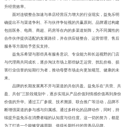
升经营效率。
面对连锁整合加速与单店经营压力增大的行业现实，益免乐明
确提出不与渠道争利、不与伙伴争短视的共赢原则。品牌通过构建
包括医务、电商、商超、药房等在内的多渠道矩阵，为不同属性的
合作伙伴提供适配的发展路径，并在供应链整合、运营管理、售后
服务等方面给予坚实支持。
益免乐希望与那些具有服务意识、专业能力和长远视野的门店
与代理商共同成长，逐步淘汰市场上那些缺乏运营、扰乱价格、损
害行业信誉的短期行为者，推动母婴市场走向更加规范、健康的未
来。
品牌的长期发展离不开与渠道的共创共盈。益免乐在“共营、共
盈、共创”三阶段规划中，逐步实现从产品价值到情感价值再到身份
价值的升华。通过工厂参观、技术溯源、联合推广等活动，品牌不
断增强渠道的参与感与归属感。通过多样化的品牌动作，同时，持
续提升益免乐在消费者端的认知度与信任度。这一切的努力，都是
为了打造一个能够穿越周期、值得长期托付的营养品品牌。