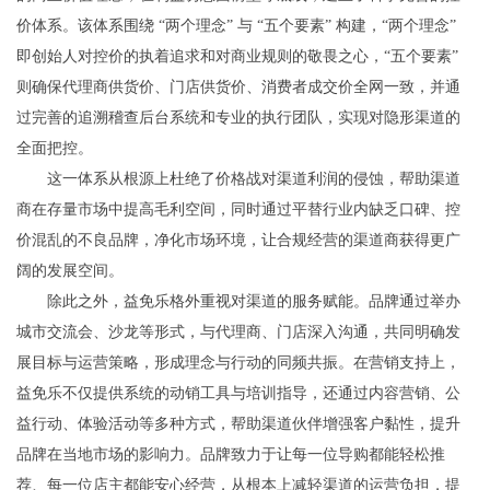
价体系。该体系围绕 “两个理念” 与 “五个要素” 构建，“两个理念”
即创始人对控价的执着追求和对商业规则的敬畏之心，“五个要素”
则确保代理商供货价、门店供货价、消费者成交价全网一致，并通
过完善的追溯稽查后台系统和专业的执行团队，实现对隐形渠道的
全面把控。
这一体系从根源上杜绝了价格战对渠道利润的侵蚀，帮助渠道
商在存量市场中提高毛利空间，同时通过平替行业内缺乏口碑、控
价混乱的不良品牌，净化市场环境，让合规经营的渠道商获得更广
阔的发展空间。
除此之外，益免乐格外重视对渠道的服务赋能。品牌通过举办
城市交流会、沙龙等形式，与代理商、门店深入沟通，共同明确发
展目标与运营策略，形成理念与行动的同频共振。在营销支持上，
益免乐不仅提供系统的动销工具与培训指导，还通过内容营销、公
益行动、体验活动等多种方式，帮助渠道伙伴增强客户黏性，提升
品牌在当地市场的影响力。品牌致力于让每一位导购都能轻松推
荐、每一位店主都能安心经营，从根本上减轻渠道的运营负担，提