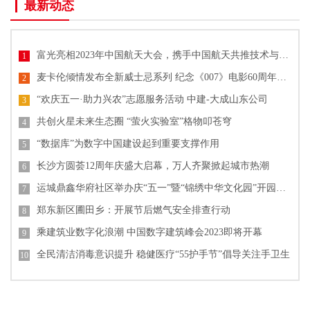
最新动态
富光亮相2023年中国航天大会，携手中国航天共推技术与文化创新
1
麦卡伦倾情发布全新威士忌系列 纪念《007》电影60周年单一麦芽威士忌
2
“欢庆五一·助力兴农”志愿服务活动 中建-大成山东公司
3
共创火星未来生态圈 “萤火实验室”格物叩苍穹
4
“数据库”为数字中国建设起到重要支撑作用
5
长沙方圆荟12周年庆盛大启幕，万人齐聚掀起城市热潮
6
运城鼎鑫华府社区举办庆“五一”暨“锦绣中华文化园”开园活动
7
郑东新区圃田乡：开展节后燃气安全排查行动
8
乘建筑业数字化浪潮 中国数字建筑峰会2023即将开幕
9
全民清洁消毒意识提升 稳健医疗“55护手节”倡导关注手卫生
10