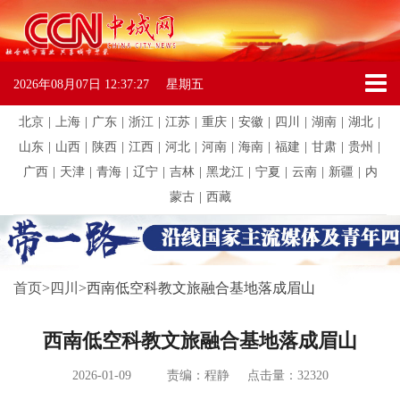
2026年08月07日
12:37:27
星期五
北京
|
上海
|
广东
|
浙江
|
江苏
|
重庆
|
安徽
|
四川
|
湖南
|
湖北
|
山东
|
山西
|
陕西
|
江西
|
河北
|
河南
|
海南
|
福建
|
甘肃
|
贵州
|
广西
|
天津
|
青海
|
辽宁
|
吉林
|
黑龙江
|
宁夏
|
云南
|
新疆
|
内
蒙古
|
西藏
首页
>
四川
>
西南低空科教文旅融合基地落成眉山
西南低空科教文旅融合基地落成眉山
2026-01-09
责编：程静
点击量：32320