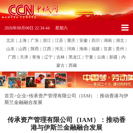
2026年08月08日
22:34:44
星期六
北京
|
上海
|
广东
|
浙江
|
江苏
|
重庆
|
安徽
|
四川
|
湖南
|
湖北
|
山东
|
山西
|
陕西
|
江西
|
河北
|
河南
|
海南
|
福建
|
甘肃
|
贵州
|
广西
|
天津
|
青海
|
辽宁
|
吉林
|
黑龙江
|
宁夏
|
云南
|
新疆
|
内
蒙古
|
西藏
首页
>
企业
>
传承资产管理有限公司（IAM）：推动香港与伊
斯兰金融融合发展
传承资产管理有限公司（IAM）：推动香
港与伊斯兰金融融合发展