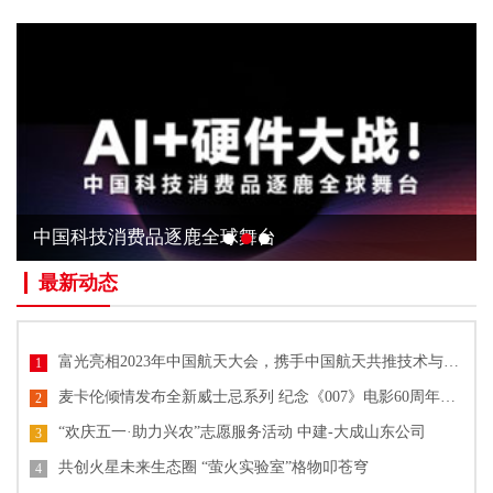
中国科技消费品逐鹿全球舞台
最新动态
富光亮相2023年中国航天大会，携手中国航天共推技术与文化创新
1
麦卡伦倾情发布全新威士忌系列 纪念《007》电影60周年单一麦芽威士忌
2
“欢庆五一·助力兴农”志愿服务活动 中建-大成山东公司
3
共创火星未来生态圈 “萤火实验室”格物叩苍穹
4