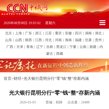
2026年08月08日
19:03:02
星期六
北京
|
上海
|
广东
|
浙江
|
江苏
|
重庆
|
安徽
|
四川
|
湖南
|
湖北
|
山东
|
山西
|
陕西
|
江西
|
河北
|
河南
|
海南
|
福建
|
甘肃
|
贵州
|
广西
|
天津
|
青海
|
辽宁
|
吉林
|
黑龙江
|
宁夏
|
云南
|
新疆
|
内
蒙古
|
西藏
首页
>
财经
>
光大银行昆明分行“零”钱“整”存新内涵
光大银行昆明分行“零”钱“整”存新内涵
2026-03-03
责编：程静
点击量：24488