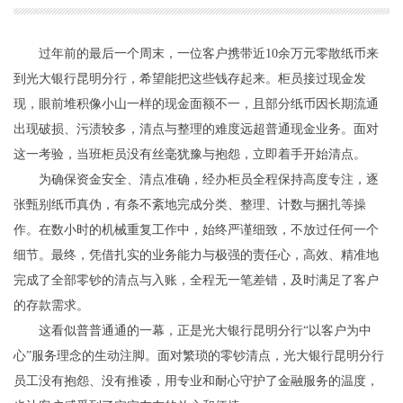
过年前的最后一个周末，一位客户携带近10余万元零散纸币来
到光大银行昆明分行，希望能把这些钱存起来。柜员接过现金发
现，眼前堆积像小山一样的现金面额不一，且部分纸币因长期流通
出现破损、污渍较多，清点与整理的难度远超普通现金业务。面对
这一考验，当班柜员没有丝毫犹豫与抱怨，立即着手开始清点。
为确保资金安全、清点准确，经办柜员全程保持高度专注，逐
张甄别纸币真伪，有条不紊地完成分类、整理、计数与捆扎等操
作。在数小时的机械重复工作中，始终严谨细致，不放过任何一个
细节。最终，凭借扎实的业务能力与极强的责任心，高效、精准地
完成了全部零钞的清点与入账，全程无一笔差错，及时满足了客户
的存款需求。
这看似普普通通的一幕，正是光大银行昆明分行“以客户为中
心”服务理念的生动注脚。面对繁琐的零钞清点，光大银行昆明分行
员工没有抱怨、没有推诿，用专业和耐心守护了金融服务的温度，