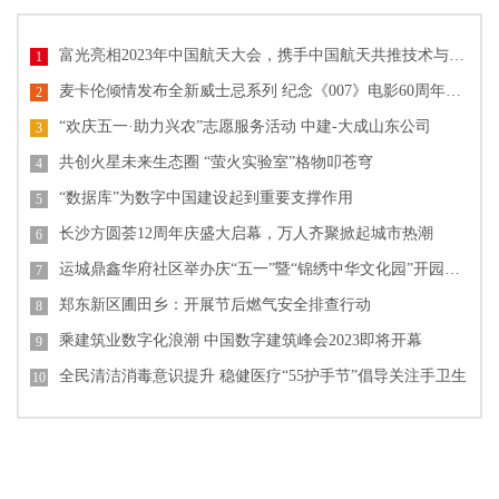
富光亮相2023年中国航天大会，携手中国航天共推技术与文化创新
1
麦卡伦倾情发布全新威士忌系列 纪念《007》电影60周年单一麦芽威士忌
2
“欢庆五一·助力兴农”志愿服务活动 中建-大成山东公司
3
共创火星未来生态圈 “萤火实验室”格物叩苍穹
4
“数据库”为数字中国建设起到重要支撑作用
5
长沙方圆荟12周年庆盛大启幕，万人齐聚掀起城市热潮
6
运城鼎鑫华府社区举办庆“五一”暨“锦绣中华文化园”开园活动
7
郑东新区圃田乡：开展节后燃气安全排查行动
8
乘建筑业数字化浪潮 中国数字建筑峰会2023即将开幕
9
全民清洁消毒意识提升 稳健医疗“55护手节”倡导关注手卫生
10