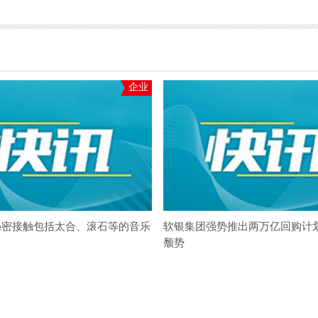
企业
秘密接触包括太合、滚石等的音乐
软银集团强势推出两万亿回购计
颓势