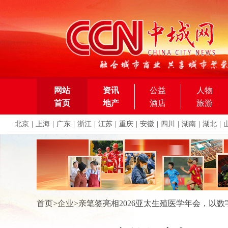
网站
资讯
公益
人物
首页
地产
酒店
旅游
北京
|
上海
|
广东
|
浙江
|
江苏
|
重庆
|
安徽
|
四川
|
湖南
|
湖北
|
首页
>
企业
>
亲笔签亮相2026亚太生殖医学年会，以