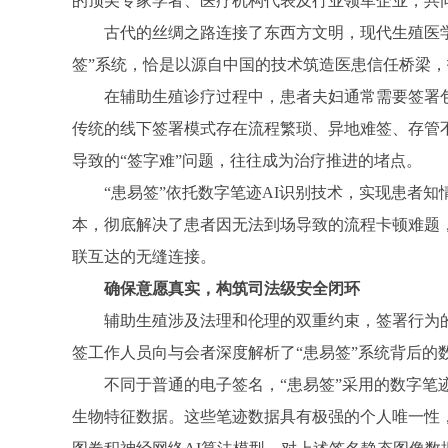
的顶尖专家学者、医疗机构代表及行业领军企业，共
古代的丝绸之路连接了东西方文明，现代生殖医
签”系统，恰是以源自中国的技术筑造医患信任桥梁，
在辅助生殖诊疗过程中，患者夫妇通常需要签署
传统的线下签署模式存在流程繁琐、异地难签、存管
导致的“签字难”问题，往往成为治疗推进的堵点。
“患易签”依托数字笔迹AI识别技术，实现患者
本，彻底解决了患者因无法到场导致的流程卡顿难题
联互达的无缝连接。
确保意愿真实，构筑司法级安全闭环
辅助生殖涉及法理和伦理的双重约束，签署行为
签工作人员向与会者深度解析了“患易签”系统背后的
不同于普通的电子签名，“患易签”采用的数字
生物特征数据。这些笔迹数据具有极强的个人唯一性