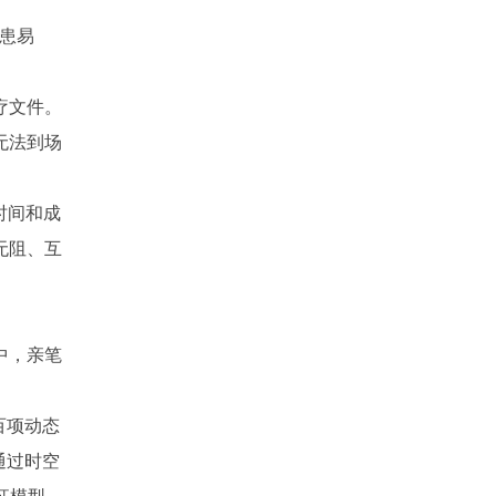
患易
疗文件。
无法到场
时间和成
无阻、互
中，亲笔
百项动态
通过时空