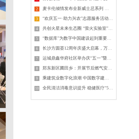
麦卡伦倾情发布全新威士忌系列 纪念《007》电影60周年单一麦芽威士忌
2
“欢庆五一·助力兴农”志愿服务活动 中建-大成山东公司
3
共创火星未来生态圈 “萤火实验室”格物叩苍穹
4
“数据库”为数字中国建设起到重要支撑作用
5
长沙方圆荟12周年庆盛大启幕，万人齐聚掀起城市热潮
6
运城鼎鑫华府社区举办庆“五一”暨“锦绣中华文化园”开园活动
7
郑东新区圃田乡：开展节后燃气安全排查行动
8
乘建筑业数字化浪潮 中国数字建筑峰会2023即将开幕
9
全民清洁消毒意识提升 稳健医疗“55护手节”倡导关注手卫生
10