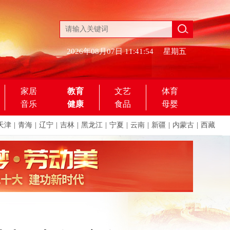
2026年08月07日
11:41:54
星期五
家居
教育
文艺
体育
音乐
健康
食品
母婴
天津
|
青海
|
辽宁
|
吉林
|
黑龙江
|
宁夏
|
云南
|
新疆
|
内蒙古
|
西藏