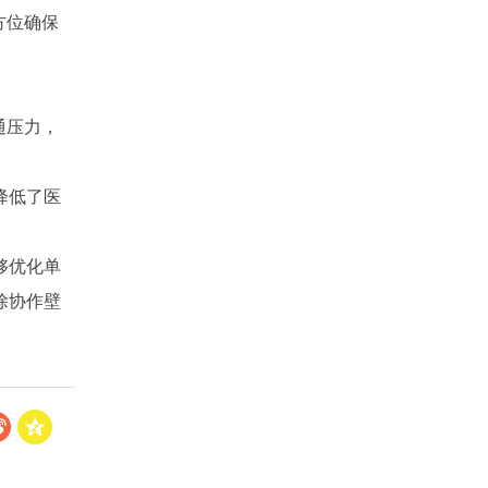
方位确保
通压力，
降低了医
够优化单
除协作壁