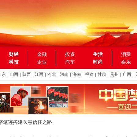
财经
金融
投资
生活
消费
科技
企业
汽车
时尚
娱乐
山东
|
山西
|
陕西
|
江西
|
河北
|
河南
|
海南
|
福建
|
甘肃
|
贵州
|
广西
|
数字笔迹搭建医患信任之路